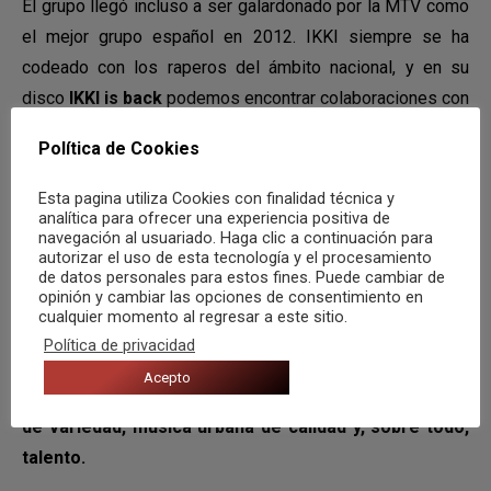
El grupo llegó incluso a ser galardonado por la MTV como
el mejor grupo español en 2012. IKKI siempre se ha
codeado con los raperos del ámbito nacional, y en su
disco
IKKI is back
podemos encontrar colaboraciones con
Swan Fyahbwoy
o
Natos y Waor
, por ejemplo.
Política de Cookies
Mister Barcelo
, MC alicantino, comenzó su contacto con
Esta pagina utiliza Cookies con finalidad técnica y
el mundo del hip-hop de mano de las batallas de
analítica para ofrecer una experiencia positiva de
freestyle, destacando por su nivel, a la vez que formaba el
navegación al usuariado. Haga clic a continuación para
autorizar el uso de esta tecnología y el procesamiento
grupo
MISMO
con
Mhoro
. Su carrera es amplia y fecunda,
de datos personales para estos fines. Puede cambiar de
y ha colaborado con multitud de artistas de gran éxito
opinión y cambiar las opciones de consentimiento en
cualquier momento al regresar a este sitio.
nacional, como en su último disco,
XTRAVAGANTE
, con
Política de privacidad
Arkano
o
Waor
.
Acepto
De este festival podemos esperar una gran muestra
de variedad, música urbana de calidad y, sobre todo,
talento.