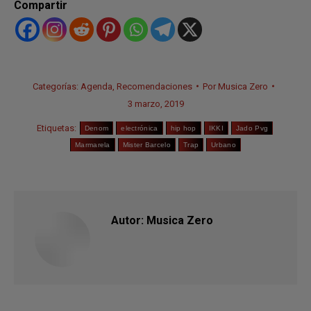
Compartir
Categorías:
Agenda
,
Recomendaciones
Por
Musica Zero
3 marzo, 2019
Etiquetas:
Denom
electrónica
hip hop
IKKI
Jado Pvg
Marmarela
Mister Barcelo
Trap
Urbano
Autor:
Musica Zero