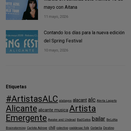
mayo con Aitana
11 mayo, 2026
Contando los días para la nueva edición
del Spring Festival
10 mayo, 2026
Etiquetas
#ArtistasALC
alc
alacant
alabayos
Alerta Lagarto
Alicante
Artista
alicante musica
Emergente
bailar
Awake and Undead
BadGatos
BeLoNa
chill
Brainstorming
Carlota Adrove
colectivo
cooldesac folk
Corbella
Destino