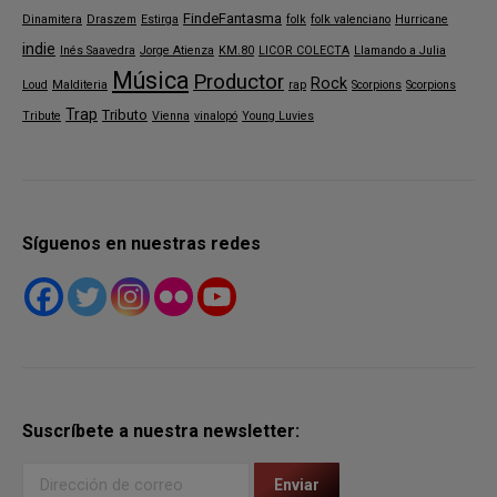
FindeFantasma
Dinamitera
Draszem
Estirga
folk
folk valenciano
Hurricane
indie
Inés Saavedra
Jorge Atienza
KM.80
LICOR COLECTA
Llamando a Julia
Música
Productor
Rock
Loud
Malditeria
rap
Scorpions
Scorpions
Trap
Tributo
Tribute
Vienna
vinalopó
Young Luvies
Síguenos en nuestras redes
Suscríbete a nuestra newsletter: