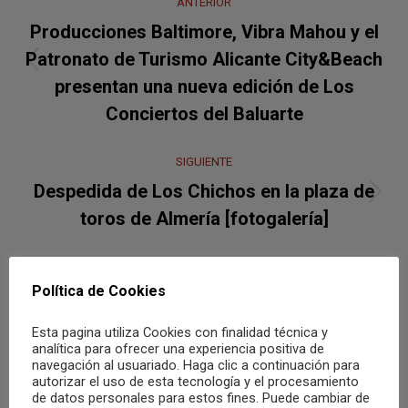
ANTERIOR
entre
Producciones Baltimore, Vibra Mahou y el
publicaciones
Patronato de Turismo Alicante City&Beach
Publicación
presentan una nueva edición de Los
anterior:
Conciertos del Baluarte
SIGUIENTE
Despedida de Los Chichos en la plaza de
Publicación
toros de Almería [fotogalería]
siguiente:
Política de Cookies
También te puede gustar
Esta pagina utiliza Cookies con finalidad técnica y
analítica para ofrecer una experiencia positiva de
navegación al usuariado. Haga clic a continuación para
Tenéis una cita con Rigoberta Bandini
autorizar el uso de esta tecnología y el procesamiento
en Elche el próximo 12 de agosto
de datos personales para estos fines. Puede cambiar de