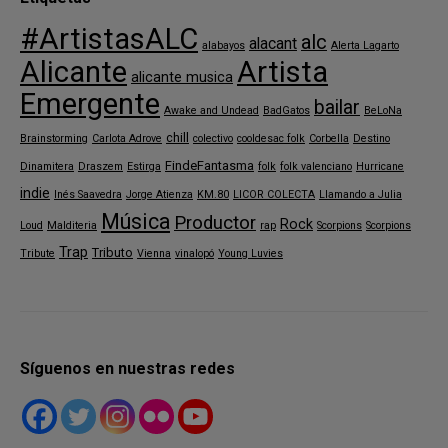
#ArtistasALC
alc
alacant
alabayos
Alerta Lagarto
Alicante
Artista
alicante musica
Emergente
bailar
Awake and Undead
BadGatos
BeLoNa
chill
Brainstorming
Carlota Adrove
colectivo
cooldesac folk
Corbella
Destino
FindeFantasma
Dinamitera
Draszem
Estirga
folk
folk valenciano
Hurricane
indie
Inés Saavedra
Jorge Atienza
KM.80
LICOR COLECTA
Llamando a Julia
Música
Productor
Rock
Loud
Malditeria
rap
Scorpions
Scorpions
Trap
Tributo
Tribute
Vienna
vinalopó
Young Luvies
Síguenos en nuestras redes