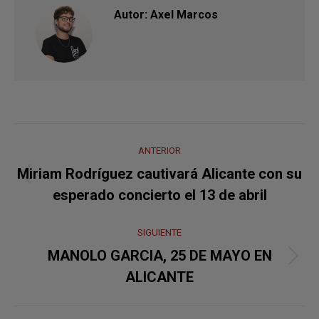
Autor:
Axel Marcos
Navegación
ANTERIOR
entre
Miriam Rodríguez cautivará Alicante con su
Publicación
publicaciones
esperado concierto el 13 de abril
anterior:
SIGUIENTE
MANOLO GARCIA, 25 DE MAYO EN
Publicación
ALICANTE
siguiente: