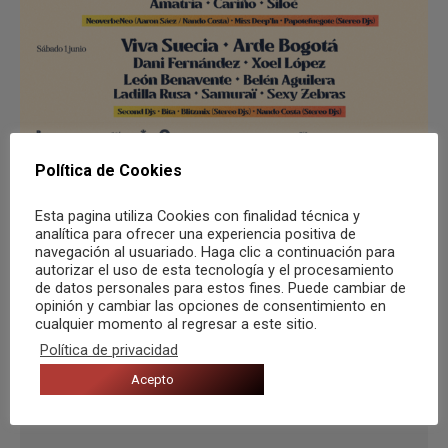
Política de Cookies
Compartir
Esta pagina utiliza Cookies con finalidad técnica y
analítica para ofrecer una experiencia positiva de
navegación al usuariado. Haga clic a continuación para
autorizar el uso de esta tecnología y el procesamiento
de datos personales para estos fines. Puede cambiar de
Categorías:
Agenda
,
Agenda de festivales
,
Destacado
,
Noticias
opinión y cambiar las opciones de consentimiento en
cualquier momento al regresar a este sitio.
Por
Axel Marcos
22 abril, 2024
Política de privacidad
Etiquetas:
Alicante
baltimore
musica
Spring Festival
Acepto