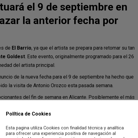
ctuará el 9 de septiembre en
azar la anterior fecha por
res de
El Barrio
, ya que el artista se prepara para retomar su tan
nte Goldest
. Este evento, originalmente programado para el 26
dad del artista principal.
 anuncio de la nueva fecha para el 9 de septiembre ha hecho que
ido la visita de Antonio Orozco esta pasada semana.
cionantes del fin de semana en Alicante. Posiblemente el más
perando ansiosamente la oportunidad de disfrutar de las
Política de Cookies
aracterizan a esta banda, cuyo concierto forma parte de la
gira
Esta pagina utiliza Cookies con finalidad técnica y analítica
para ofrecer una experiencia positiva de navegación al
iamente, se ha confirmado que estas seguirán siendo válidas