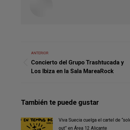
Navegación
ANTERIOR
entre
Concierto del Grupo Trashtucada y
Publicación
publicaciones
Los Ibiza en la Sala MareaRock
anterior:
También te puede gustar
Viva Suecia cuelga el cartel de “sol
out” en Área 12 Alicante