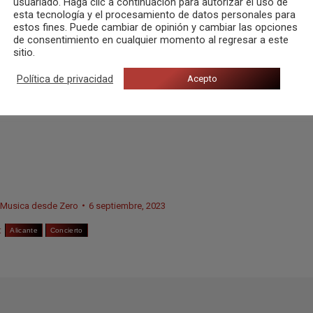
usuariado. Haga clic a continuación para autorizar el uso de
presado su agradecimiento a los fans por su paciencia y
esta tecnología y el procesamiento de datos personales para
estos fines. Puede cambiar de opinión y cambiar las opciones
de consentimiento en cualquier momento al regresar a este
sitio.
de El Barrio están listos para celebrar la música y la pasión que
 ha sido su principal preocupación, y ahora, con su recuperación,
Política de privacidad
Acepto
 a Alicante. ¡Prepárense para una noche inolvidable!
Musica desde Zero
6 septiembre, 2023
:
Alicante
Concierto