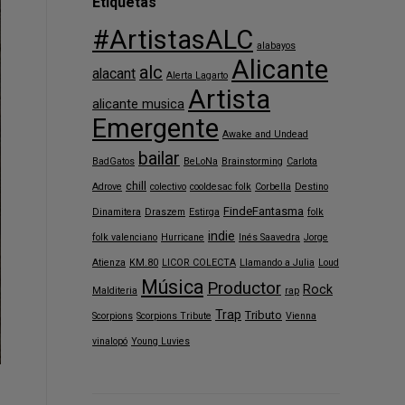
Etiquetas
#ArtistasALC
alabayos
Alicante
alc
alacant
Alerta Lagarto
Artista
alicante musica
Emergente
Awake and Undead
bailar
BadGatos
BeLoNa
Brainstorming
Carlota
chill
Adrove
colectivo
cooldesac folk
Corbella
Destino
FindeFantasma
Dinamitera
Draszem
Estirga
folk
indie
folk valenciano
Hurricane
Inés Saavedra
Jorge
Atienza
KM.80
LICOR COLECTA
Llamando a Julia
Loud
Música
Productor
Rock
Malditeria
rap
Trap
Tributo
Scorpions
Scorpions Tribute
Vienna
vinalopó
Young Luvies