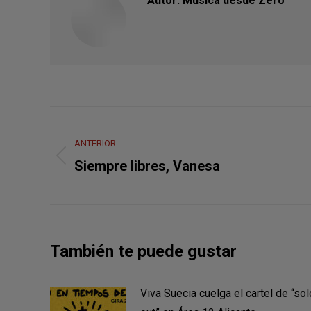
Autor:
Musica desde Zero
Navegación
entre
ANTERIOR
Publicación
Siempre libres, Vanesa
publicaciones
anterior:
También te puede gustar
Viva Suecia cuelga el cartel de “sol