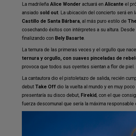
La madrileña
Alice Wonder
actuará en
Alicante
el pr
ansiado
sold out
. La ubicación del concierto será en 
Castillo de Santa Bárbara
, al más puro estilo de
The
cosechando éxitos con intérpretes a su altura. Desde
finalizando con
Bely Basarte
.
La ternura de las primeras veces y el orgullo que nac
ternura y orgullo, con suaves pinceladas de rebel
provoca que todos sus oyentes sientan a flor de piel.
La cantautora dio el pistoletazo de salida, recién cum
debut
Take Off
dio la vuelta al mundo y en muy poco
presentaría su disco debut,
Firekid
, con el que consi
fuerza descomunal que sería la máxima responsable 