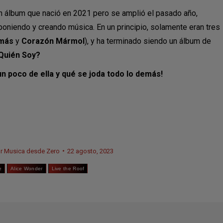
n álbum que nació en 2021 pero se amplió el pasado año,
poniendo y creando música. En un principio, solamente eran tres
emás
y
Corazón Mármol
), y ha terminado siendo un álbum de
Quién Soy?
n poco de ella y qué se joda todo lo demás!
or
Musica desde Zero
22 agosto, 2023
e
Alice Wonder
Live the Roof