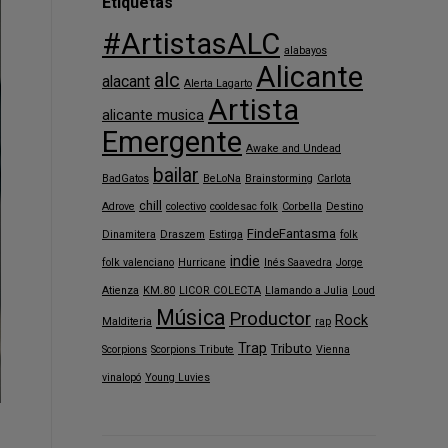
Etiquetas
#ArtistasALC
alabayos
Alicante
alc
alacant
Alerta Lagarto
Artista
alicante musica
Emergente
Awake and Undead
bailar
BadGatos
BeLoNa
Brainstorming
Carlota
chill
Adrove
colectivo
cooldesac folk
Corbella
Destino
FindeFantasma
Dinamitera
Draszem
Estirga
folk
indie
folk valenciano
Hurricane
Inés Saavedra
Jorge
Atienza
KM.80
LICOR COLECTA
Llamando a Julia
Loud
Música
Productor
Rock
Malditeria
rap
Trap
Tributo
Scorpions
Scorpions Tribute
Vienna
vinalopó
Young Luvies