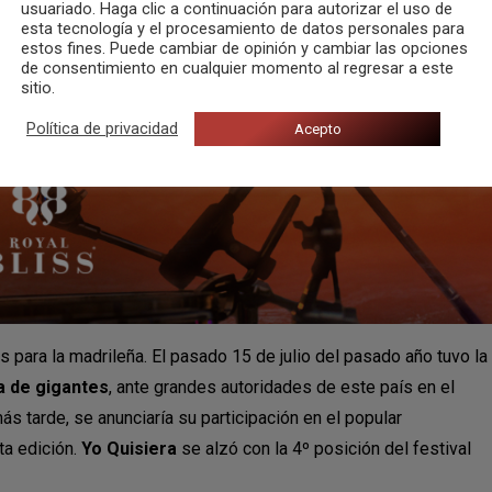
usuariado. Haga clic a continuación para autorizar el uso de
esta tecnología y el procesamiento de datos personales para
estos fines. Puede cambiar de opinión y cambiar las opciones
de consentimiento en cualquier momento al regresar a este
sitio.
Política de privacidad
Acepto
s para la madrileña. El pasado 15 de julio del pasado año tuvo la
a de gigantes
, ante grandes autoridades de este país en el
s tarde, se anunciaría su participación en el popular
ta edición.
Yo Quisiera
se alzó con la 4º posición del festival