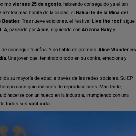
óximo
viernes 25 de agosto
, habiendo conseguido ya el tan
la azotea más bonita de la ciudad, el
Baluarte de la Mina del
 Beatles
. Tras nueve ediciones, el festival
Live the roof
sigue
L.A
, pasando por
Alice
, siguiendo con
Arizona Baby
y
e de conseguir triunfos. Y no hablo de premios.
Alice Wonder es
día
. Una joven que, teniéndolo todo en su contra, emociona y
plida su mayoría de edad, a través de las redes sociales. Su EP
 tiempo consiguió millones de reproducciones. Más tarde,
guió hacerse con un hueco en la industria, irrumpiendo con una
de todos sus
sold outs
.