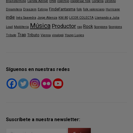
chill
Brainstorming
Carlota Adrove
colectivo
cooldesac folk
Corbella
Destino
FindeFantasma
Dinamitera
Draszem
Estirga
folk
folk valenciano
Hurricane
indie
Inés Saavedra
Jorge Atienza
KM.80
LICOR COLECTA
Llamando a Julia
Música
Productor
Rock
Loud
Malditeria
rap
Scorpions
Scorpions
Trap
Tributo
Tribute
Vienna
vinalopó
Young Luvies
Síguenos en nuestras redes
Suscríbete a nuestra newsletter: