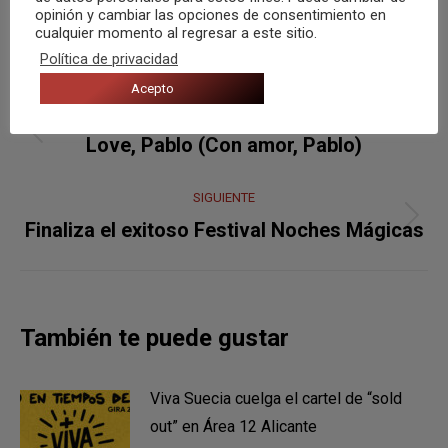
opinión y cambiar las opciones de consentimiento en
cualquier momento al regresar a este sitio.
Política de privacidad
Navegación
Acepto
ANTERIOR
entre
Publicación
Love, Pablo (Con amor, Pablo)
anterior:
publicaciones
SIGUIENTE
Publicación
Finaliza el exitoso Festival Noches Mágicas
siguiente:
También te puede gustar
Viva Suecia cuelga el cartel de “sold
out” en Área 12 Alicante