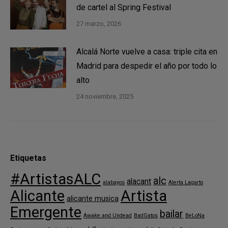
de cartel al Spring Festival
27 marzo, 2026
Alcalá Norte vuelve a casa: triple cita en
Madrid para despedir el año por todo lo
alto
24 noviembre, 2025
Etiquetas
#ArtistasALC
alc
alacant
alabayos
Alerta Lagarto
Alicante
Artista
alicante musica
Emergente
bailar
Awake and Undead
BadGatos
BeLoNa