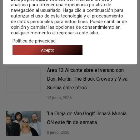
analítica para ofrecer una experiencia positiva de
navegación al usuariado. Haga clic a continuación para
También te puede gustar
autorizar el uso de esta tecnología y el procesamiento
de datos personales para estos fines. Puede cambiar de
opinión y cambiar las opciones de consentimiento en
cualquier momento al regresar a este sitio.
Viva Suecia cuelga el cartel de “sold
Política de privacidad
out” en Área 12 Alicante
Acepto
22 junio, 2026
Área 12 Alicante abre el verano con
Dani Martín, The Black Crowes y Viva
Suecia entre otros
15 junio, 2026
‘La Oreja de Van Gogh’ llenará Murcia
ON este fin de semana
8 junio, 2026