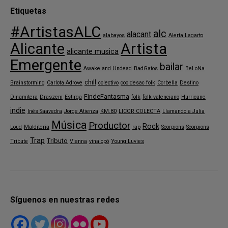
Etiquetas
#ArtistasALC
alc
alacant
alabayos
Alerta Lagarto
Alicante
Artista
alicante musica
Emergente
bailar
Awake and Undead
BadGatos
BeLoNa
chill
Brainstorming
Carlota Adrove
colectivo
cooldesac folk
Corbella
Destino
FindeFantasma
Dinamitera
Draszem
Estirga
folk
folk valenciano
Hurricane
indie
Inés Saavedra
Jorge Atienza
KM.80
LICOR COLECTA
Llamando a Julia
Música
Productor
Rock
Loud
Malditeria
rap
Scorpions
Scorpions
Trap
Tributo
Tribute
Vienna
vinalopó
Young Luvies
Síguenos en nuestras redes