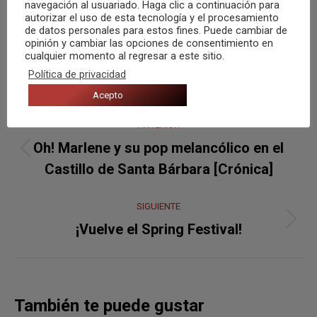
navegación al usuariado. Haga clic a continuación para
autorizar el uso de esta tecnología y el procesamiento
de datos personales para estos fines. Puede cambiar de
opinión y cambiar las opciones de consentimiento en
cualquier momento al regresar a este sitio.
Política de privacidad
Acepto
Navegación
ANTERIOR
entre
Oh! Marlene y su pop melancólico en el
Publicación
publicaciones
Castillo de Santa Bárbara [Crónica]
anterior:
SIGUIENTE
Publicación
¡Vuelve el Spring Festival!
siguiente:
También te puede gustar