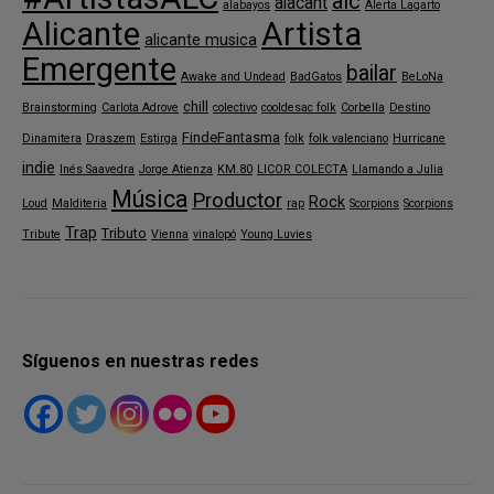
alc
alacant
alabayos
Alerta Lagarto
Alicante
Artista
alicante musica
Emergente
bailar
Awake and Undead
BadGatos
BeLoNa
chill
Brainstorming
Carlota Adrove
colectivo
cooldesac folk
Corbella
Destino
FindeFantasma
Dinamitera
Draszem
Estirga
folk
folk valenciano
Hurricane
indie
Inés Saavedra
Jorge Atienza
KM.80
LICOR COLECTA
Llamando a Julia
Música
Productor
Rock
Loud
Malditeria
rap
Scorpions
Scorpions
Trap
Tributo
Tribute
Vienna
vinalopó
Young Luvies
Síguenos en nuestras redes