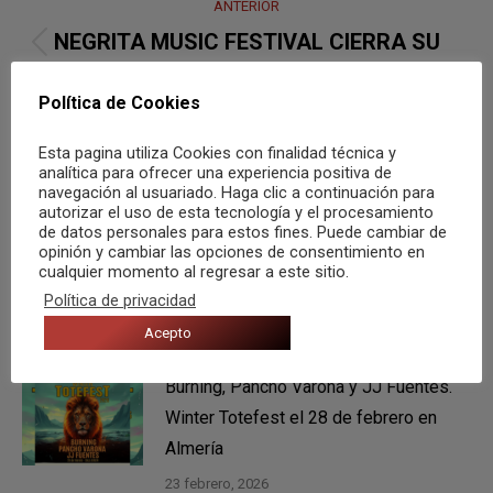
ANTERIOR
entre
NEGRITA MUSIC FESTIVAL CIERRA SU
Publicación
publicaciones
PRIMERA EDICIÓN CON 30.000 ASISTENTES
anterior:
Política de Cookies
SIGUIENTE
Esta pagina utiliza Cookies con finalidad técnica y
19 días para ver a Sabina en la Plaza de
analítica para ofrecer una experiencia positiva de
Publicación
navegación al usuariado. Haga clic a continuación para
toros de Alicante
siguiente:
autorizar el uso de esta tecnología y el procesamiento
de datos personales para estos fines. Puede cambiar de
opinión y cambiar las opciones de consentimiento en
cualquier momento al regresar a este sitio.
Política de privacidad
También te puede gustar
Acepto
Burning, Pancho Varona y JJ Fuentes.
Winter Totefest el 28 de febrero en
Almería
23 febrero, 2026