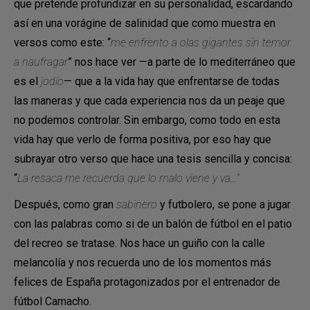
que pretende profundizar en su personalidad, escardando
así en una vorágine de salinidad que como muestra en
versos como este: “
me enfrento a olas gigantes sin temor
a naufragar
” nos hace ver —a parte de lo mediterráneo que
es el
jodío
— que a la vida hay que enfrentarse de todas
las maneras y que cada experiencia nos da un peaje que
no podemos controlar. Sin embargo, como todo en esta
vida hay que verlo de forma positiva, por eso hay que
subrayar otro verso que hace una tesis sencilla y concisa:
“
La resaca me recuerda que lo malo viene y va…”
Después, como gran
sabinero
y futbolero, se pone a jugar
con las palabras como si de un balón de fútbol en el patio
del recreo se tratase. Nos hace un guiño con la calle
melancolía y nos recuerda uno de los momentos más
felices de España protagonizados por el entrenador de
fútbol Camacho.