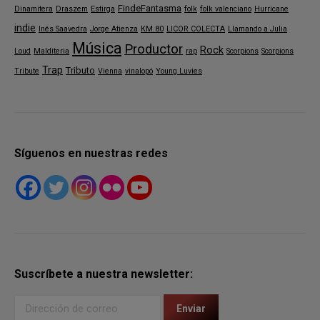
FindeFantasma
Dinamitera
Draszem
Estirga
folk
folk valenciano
Hurricane
indie
Inés Saavedra
Jorge Atienza
KM.80
LICOR COLECTA
Llamando a Julia
Música
Productor
Rock
Loud
Malditeria
rap
Scorpions
Scorpions
Trap
Tributo
Tribute
Vienna
vinalopó
Young Luvies
Síguenos en nuestras redes
Suscríbete a nuestra newsletter: