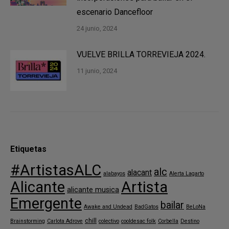
escenario Dancefloor
24 junio, 2024
VUELVE BRILLA TORREVIEJA 2024.
11 junio, 2024
Etiquetas
#ArtistasALC
alc
alacant
alabayos
Alerta Lagarto
Alicante
Artista
alicante musica
Emergente
bailar
Awake and Undead
BadGatos
BeLoNa
chill
Brainstorming
Carlota Adrove
colectivo
cooldesac folk
Corbella
Destino