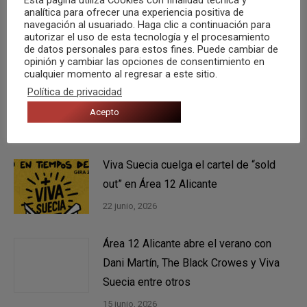
analítica para ofrecer una experiencia positiva de
navegación al usuariado. Haga clic a continuación para
autorizar el uso de esta tecnología y el procesamiento
También te puede gustar
de datos personales para estos fines. Puede cambiar de
opinión y cambiar las opciones de consentimiento en
cualquier momento al regresar a este sitio.
Tenéis una cita con Rigoberta Bandini
Política de privacidad
en Elche el próximo 12 de agosto
Acepto
5 agosto, 2026
Viva Suecia cuelga el cartel de “sold
out” en Área 12 Alicante
22 junio, 2026
Área 12 Alicante abre el verano con
Dani Martín, The Black Crowes y Viva
Suecia entre otros
15 junio, 2026