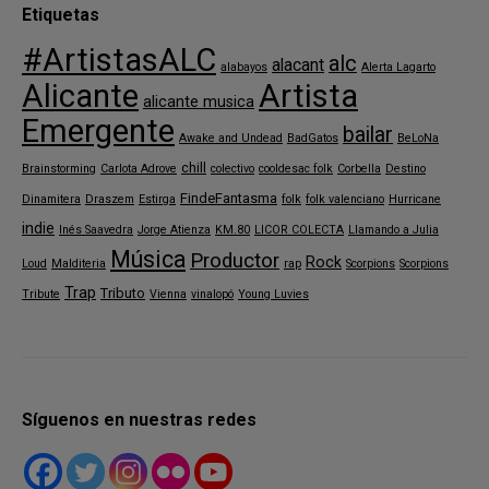
Etiquetas
#ArtistasALC
alc
alacant
alabayos
Alerta Lagarto
Alicante
Artista
alicante musica
Emergente
bailar
Awake and Undead
BadGatos
BeLoNa
chill
Brainstorming
Carlota Adrove
colectivo
cooldesac folk
Corbella
Destino
FindeFantasma
Dinamitera
Draszem
Estirga
folk
folk valenciano
Hurricane
indie
Inés Saavedra
Jorge Atienza
KM.80
LICOR COLECTA
Llamando a Julia
Música
Productor
Rock
Loud
Malditeria
rap
Scorpions
Scorpions
Trap
Tributo
Tribute
Vienna
vinalopó
Young Luvies
Síguenos en nuestras redes