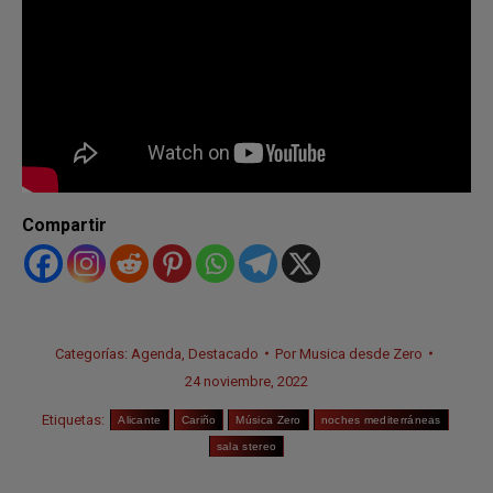
Compartir
Categorías:
Agenda
,
Destacado
Por
Musica desde Zero
24 noviembre, 2022
Etiquetas:
Alicante
Cariño
Música Zero
noches mediterráneas
sala stereo