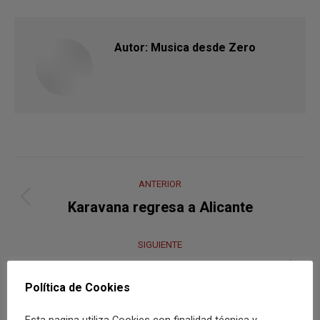
Autor:
Musica desde Zero
Navegación
ANTERIOR
entre
Publicación
Karavana regresa a Alicante
anterior:
publicaciones
SIGUIENTE
Uoho reinterpreta sus éxitos en Garaje Beat
Publicación
Política de Cookies
Club
siguiente:
Esta pagina utiliza Cookies con finalidad técnica y