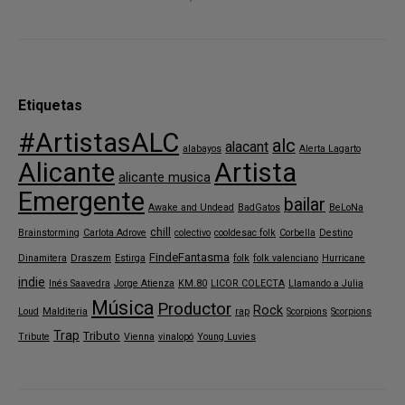
Etiquetas
#ArtistasALC
alc
alacant
alabayos
Alerta Lagarto
Alicante
Artista
alicante musica
Emergente
bailar
Awake and Undead
BadGatos
BeLoNa
chill
Brainstorming
Carlota Adrove
colectivo
cooldesac folk
Corbella
Destino
FindeFantasma
Dinamitera
Draszem
Estirga
folk
folk valenciano
Hurricane
indie
Inés Saavedra
Jorge Atienza
KM.80
LICOR COLECTA
Llamando a Julia
Música
Productor
Rock
Loud
Malditeria
rap
Scorpions
Scorpions
Trap
Tributo
Tribute
Vienna
vinalopó
Young Luvies