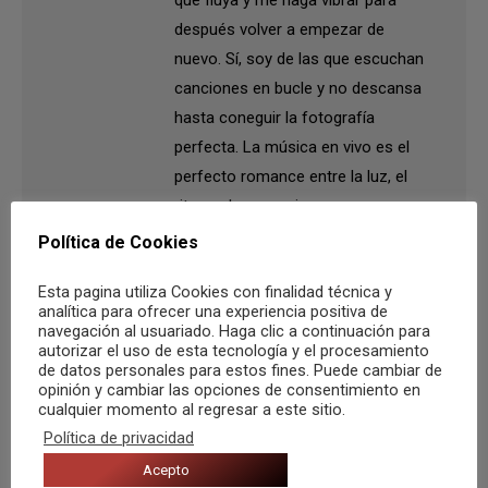
después volver a empezar de
nuevo. Sí, soy de las que escuchan
canciones en bucle y no descansa
hasta coneguir la fotografía
perfecta. La música en vivo es el
perfecto romance entre la luz, el
ritmo y las emociones.
Política de Cookies
Esta pagina utiliza Cookies con finalidad técnica y
analítica para ofrecer una experiencia positiva de
navegación al usuariado. Haga clic a continuación para
Navegación
autorizar el uso de esta tecnología y el procesamiento
ANTERIOR
de datos personales para estos fines. Puede cambiar de
entre
opinión y cambiar las opciones de consentimiento en
Publicación
Jorge Atienza en Sala Clan Cabaret
cualquier momento al regresar a este sitio.
anterior:
publicaciones
Política de privacidad
SIGUIENTE
Acepto