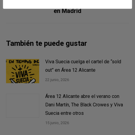
The Rolling Stones inician su gira europea
Publicación
en Madrid
siguiente:
También te puede gustar
Viva Suecia cuelga el cartel de “sold
out” en Área 12 Alicante
22 junio, 2026
Área 12 Alicante abre el verano con
Dani Martín, The Black Crowes y Viva
Suecia entre otros
15 junio, 2026