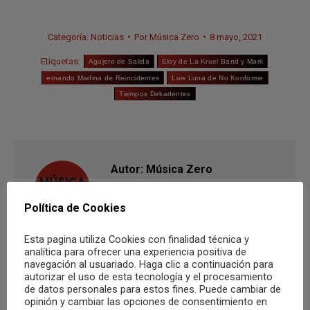
Categoría:
Noticias
Por
Música Zero
8 mayo, 2021
Etiquetas:
Agujero de Salida
Eloy de La Kruel Band y Mark
ernando Madina de Reincidentes
Luis Luna de No Konforme
Tiempos Dekadentes
Autor:
Música Zero
Política de Cookies
Esta pagina utiliza Cookies con finalidad técnica y
analítica para ofrecer una experiencia positiva de
navegación al usuariado. Haga clic a continuación para
autorizar el uso de esta tecnología y el procesamiento
Navegación
de datos personales para estos fines. Puede cambiar de
opinión y cambiar las opciones de consentimiento en
ANTERIOR