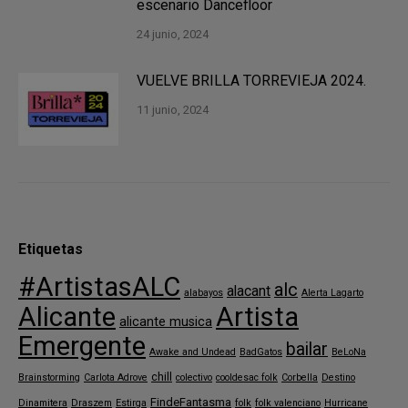
escenario Dancefloor
24 junio, 2024
VUELVE BRILLA TORREVIEJA 2024.
11 junio, 2024
Etiquetas
#ArtistasALC
alc
alacant
alabayos
Alerta Lagarto
Alicante
Artista
alicante musica
Emergente
bailar
Awake and Undead
BadGatos
BeLoNa
chill
Brainstorming
Carlota Adrove
colectivo
cooldesac folk
Corbella
Destino
FindeFantasma
Dinamitera
Draszem
Estirga
folk
folk valenciano
Hurricane