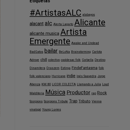
Etiquetas
#ArtistasALC
alabayos
Alicante
alc
alacant
Alerta Lagarto
Artista
alicante musica
Emergente
Awake and Undead
bailar
BadGatos
BeLoNa
Brainstorming
Carlota
chill
Adrove
colectivo
cooldesac folk
Corbella
Destino
FindeFantasma
Dinamitera
Draszem
Estirga
folk
indie
folk valenciano
Hurricane
Inés Saavedra
Jorge
Atienza
KM.80
LICOR COLECTA
Llamando a Julia
Loud
Música
Productor
Rock
Malditeria
rap
Trap
Tributo
Scorpions
Scorpions Tribute
Vienna
vinalopó
Young Luvies