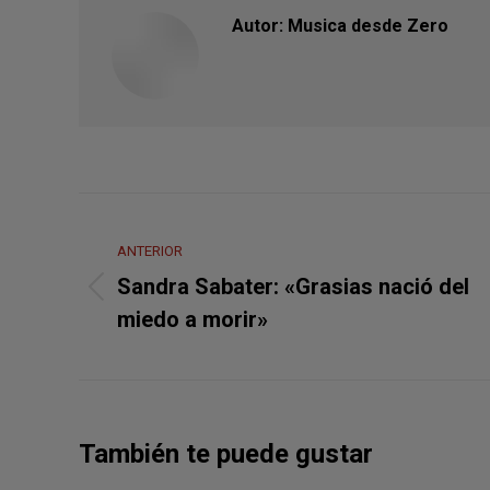
Autor:
Musica desde Zero
Navegación
entre
ANTERIOR
Sandra Sabater: «Grasias nació del
Publicación
publicaciones
miedo a morir»
anterior:
También te puede gustar