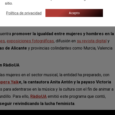
s de la ciudad
, por ello desde Música Zero comentan que
sitio.
ciones de la provincia, dentro de las áreas de juventud, cultura
Política de privacidad
Acepto
s programas de participación que permitan a la juventud
niciativas, su carrera musical”.
cuentra
promover la igualdad entre mujeres y hombres en la
nes
,
exposiciones fotográficas
, difusión en
su revista digital
y
tas de Alicante
y provincias colindantes como Murcia, Valencia
en RàdioUA
las mujeres en el sector musical, la entidad ha preparado, con
apera Yaik
e, la cantautora Anita Antón y la payaso Victoria
para adentrarse en la música y la cultura con el fin de animar a
dillo. Para ello,
RàdioUA
emitió este programa que contó,
eguir reivindicando la lucha feminista
.