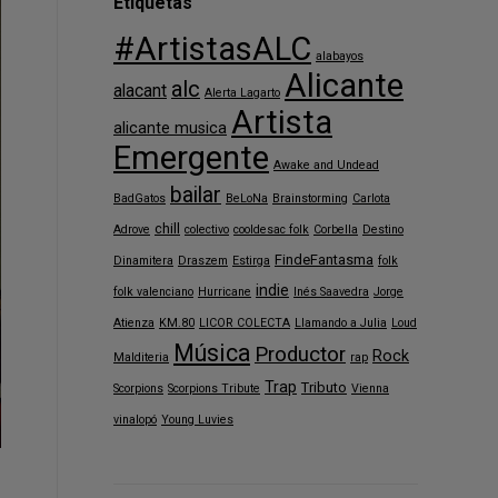
Etiquetas
#ArtistasALC
alabayos
Alicante
alc
alacant
Alerta Lagarto
Artista
alicante musica
Emergente
Awake and Undead
bailar
BadGatos
BeLoNa
Brainstorming
Carlota
chill
Adrove
colectivo
cooldesac folk
Corbella
Destino
FindeFantasma
Dinamitera
Draszem
Estirga
folk
indie
folk valenciano
Hurricane
Inés Saavedra
Jorge
Atienza
KM.80
LICOR COLECTA
Llamando a Julia
Loud
Música
Productor
Rock
Malditeria
rap
Trap
Tributo
Scorpions
Scorpions Tribute
Vienna
vinalopó
Young Luvies