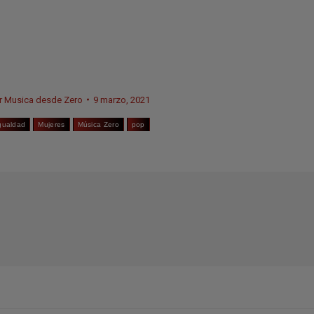
r
Musica desde Zero
9 marzo, 2021
gualdad
Mujeres
Música Zero
pop