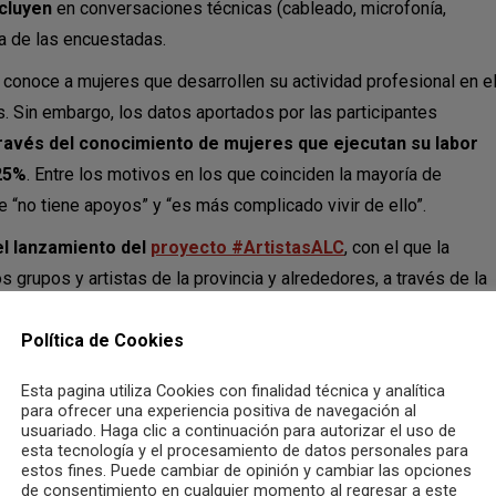
cluyen
en conversaciones técnicas (cableado, microfonía,
na de las encuestadas.
conoce a mujeres que desarrollen su actividad profesional en e
. Sin embargo, los datos aportados por las participantes
 través del conocimiento de mujeres que ejecutan su labor
25%
. Entre los motivos en los que coinciden la mayoría de
 “no tiene apoyos” y “es más complicado vivir de ello”.
l lanzamiento del
proyecto #ArtistasALC
, con el que la
s grupos y artistas de la provincia y alrededores, a través de la
ductoras y promotoras disponer de
un recopilatorio de músicos
alentos. Tras incluir a
más de 30 grupos y cantautores
, “nos
Política de Cookies
bandas que componen la guía de artistas son mujeres
, por ello
Esta pagina utiliza Cookies con finalidad técnica y analítica
s son los principales motivos por los cuales las mujeres de la
para ofrecer una experiencia positiva de navegación al
usuariado. Haga clic a continuación para autorizar el uso de
amentan desde la asociación.
esta tecnología y el procesamiento de datos personales para
estos fines. Puede cambiar de opinión y cambiar las opciones
uestadas no conoce ningún programa municipal de
de consentimiento en cualquier momento al regresar a este