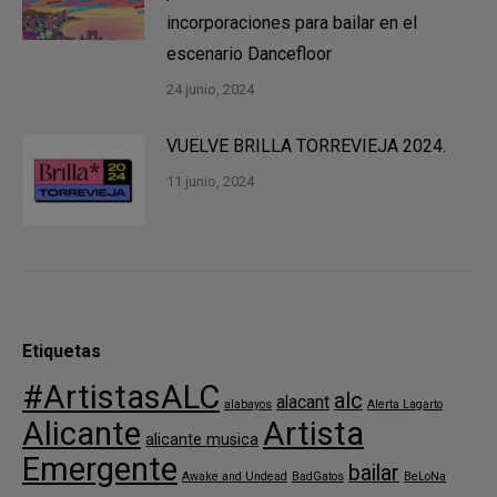
incorporaciones para bailar en el
escenario Dancefloor
24 junio, 2024
VUELVE BRILLA TORREVIEJA 2024.
11 junio, 2024
Etiquetas
#ArtistasALC
alc
alacant
alabayos
Alerta Lagarto
Alicante
Artista
alicante musica
Emergente
bailar
Awake and Undead
BadGatos
BeLoNa