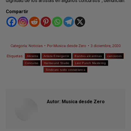
dignidad de los artistas en algunos concursos”, denuncian.
Compartir
Categoría:
Noticias
Por
Musica desde Zero
3 diciembre, 2020
Etiquetas:
Alicante
Artista Emergente
Bandas alicantinas
canciones
Concurso
Harrisound Studio
Last Punch Mastering
Sindicato ruido costablanca
Autor:
Musica desde Zero