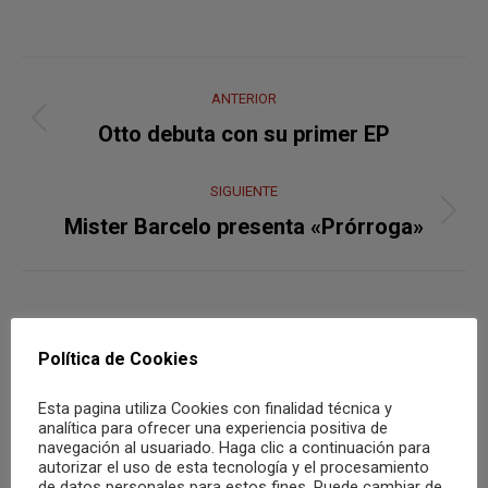
Navegación
ANTERIOR
entre
Publicación
Otto debuta con su primer EP
anterior:
publicaciones
SIGUIENTE
Publicación
Mister Barcelo presenta «Prórroga»
siguiente:
También te puede gustar
Política de Cookies
Esta pagina utiliza Cookies con finalidad técnica y
Burning, Pancho Varona y JJ Fuentes.
analítica para ofrecer una experiencia positiva de
Winter Totefest el 28 de febrero en
navegación al usuariado. Haga clic a continuación para
autorizar el uso de esta tecnología y el procesamiento
Almería
de datos personales para estos fines. Puede cambiar de