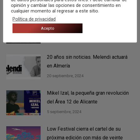
opinión y cambiar las opciones de consentimiento en
23 febrero, 2026
cualquier momento al regresar a este sitio.
Política de privacidad
Concierto de Saurom. El pájaro
Acepto
fantasma rondará los cielos de Almería
8 octubre, 2024
20 años sin noticias. Melendi actuará
en Almería
20 septiembre, 2024
Mikel Izal, la pequeña gran revolución
del Área 12 de Alicante
5 septiembre, 2024
Low Festival cierra el cartel de su
próxima edición con más de veinte