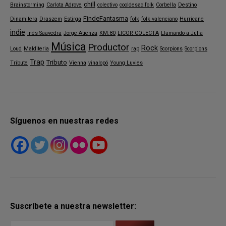
chill
Brainstorming
Carlota Adrove
colectivo
cooldesac folk
Corbella
Destino
FindeFantasma
Dinamitera
Draszem
Estirga
folk
folk valenciano
Hurricane
indie
Inés Saavedra
Jorge Atienza
KM.80
LICOR COLECTA
Llamando a Julia
Música
Productor
Rock
Loud
Malditeria
rap
Scorpions
Scorpions
Trap
Tributo
Tribute
Vienna
vinalopó
Young Luvies
Síguenos en nuestras redes
Suscríbete a nuestra newsletter: