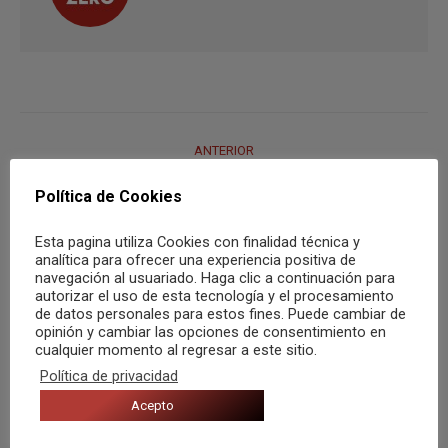
Navegación
ANTERIOR
entre
Other Quin DJ: «La música es ocio, cultura y
Publicación
Política de Cookies
publicaciones
vida»
anterior:
Esta pagina utiliza Cookies con finalidad técnica y
analítica para ofrecer una experiencia positiva de
SIGUIENTE
navegación al usuariado. Haga clic a continuación para
‘A un metro y medio de ti’, el nuevo tema de
autorizar el uso de esta tecnología y el procesamiento
de datos personales para estos fines. Puede cambiar de
Ladilla Rusa: una historia de amor en plena
opinión y cambiar las opciones de consentimiento en
Publicación
cualquier momento al regresar a este sitio.
pandemia al más puro estilo de rumba
siguiente:
Política de privacidad
bakala
Acepto