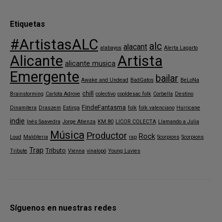
Etiquetas
#ArtistasALC
alc
alacant
alabayos
Alerta Lagarto
Alicante
Artista
alicante musica
Emergente
bailar
Awake and Undead
BadGatos
BeLoNa
chill
Brainstorming
Carlota Adrove
colectivo
cooldesac folk
Corbella
Destino
FindeFantasma
Dinamitera
Draszem
Estirga
folk
folk valenciano
Hurricane
indie
Inés Saavedra
Jorge Atienza
KM.80
LICOR COLECTA
Llamando a Julia
Música
Productor
Rock
Loud
Malditeria
rap
Scorpions
Scorpions
Trap
Tributo
Tribute
Vienna
vinalopó
Young Luvies
Síguenos en nuestras redes