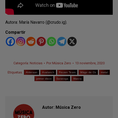
Autora: María Navarro (@crudo.ig).
Compartir
Categoría:
Noticias
Por
Música Zero
13 noviembre, 2020
Etiquetas:
Alderaan
Avalanch
Frozen Tears
Mägo de Oz
metal
primer disco
Saratoga
Warcry
Autor:
Música Zero