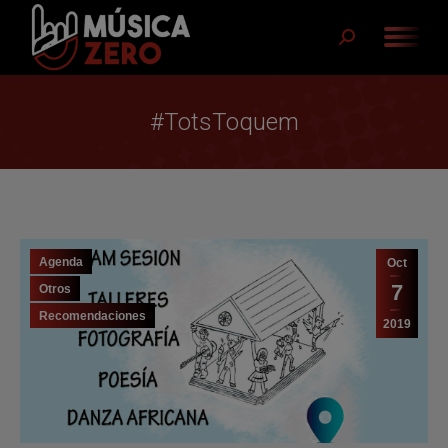
Buscar:
#TotsToquem
Agenda
Oct
7
Otros
Recomendaciones
2019