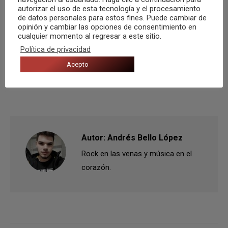
autorizar el uso de esta tecnología y el procesamiento
de datos personales para estos fines. Puede cambiar de
opinión y cambiar las opciones de consentimiento en
cualquier momento al regresar a este sitio.
Política de privacidad
Categorías:
Agenda
,
Otros
,
Recomendaciones
Por
Andrés Bello López
7 octubre, 2019
Acepto
Etiquetas:
2019
Actualidad musical
Alicante
Novelda
Autor:
Andrés Bello López
Rock en las venas y música en el
corazón.