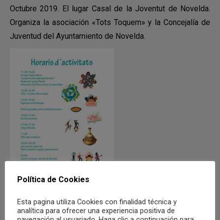
Octubre 2019. El lugar Casal de la Joventut de Novelda.
Organiza la asociación «Tots Toquem» y la Concejalía de
Juventud del Ayuntamiento de Novelda.
Política de Cookies
Esta pagina utiliza Cookies con finalidad técnica y
analítica para ofrecer una experiencia positiva de
Compartir
navegación al usuariado. Haga clic a continuación para