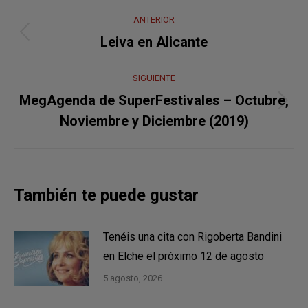
Navegación
ANTERIOR
entre
Publicación
Leiva en Alicante
anterior:
publicaciones
SIGUIENTE
MegAgenda de SuperFestivales – Octubre,
Publicación
Noviembre y Diciembre (2019)
siguiente:
También te puede gustar
Tenéis una cita con Rigoberta Bandini
en Elche el próximo 12 de agosto
5 agosto, 2026