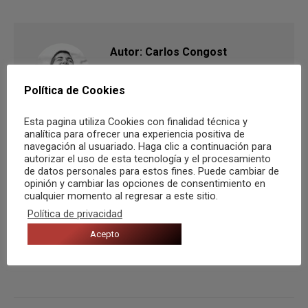
Autor:
Carlos Congost
¿Que quién soy yo?” es
Política de Cookies
probablemente una de las
preguntas más difíciles y profundas
Esta pagina utiliza Cookies con finalidad técnica y
que puede hacerse una persona.
analítica para ofrecer una experiencia positiva de
navegación al usuariado. Haga clic a continuación para
Dicen que el nombre es una
autorizar el uso de esta tecnología y el procesamiento
sucesión del ser y que nos ayuda a
de datos personales para estos fines. Puede cambiar de
opinión y cambiar las opciones de consentimiento en
definirnos cómo personas. Hola!
cualquier momento al regresar a este sitio.
soy “Carlos”, pero me gusta que me
Política de privacidad
llamen “Congost”.
Acepto