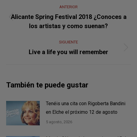
Navegación
ANTERIOR
entre
Alicante Spring Festival 2018 ¿Conoces a
Publicación
publicaciones
los artistas y como suenan?
anterior:
SIGUIENTE
Publicación
Live a life you will remember
siguiente:
También te puede gustar
Tenéis una cita con Rigoberta Bandini
en Elche el próximo 12 de agosto
5 agosto, 2026