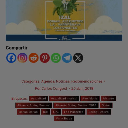
Compartir
Categorías:
Agenda
,
Noticias
,
Recomendaciones
Por
Carlos Congost
20 abril, 2018
Etiquetas:
Actualidad
Actualidad musical
Alex Metric
Alicante
Alicante Spring Festival
Alicante Spring Festival 2018
Dorian
Dorian Dorian
Izal
L.A.
Los Punsetes
Spring Festival
Varry Brava