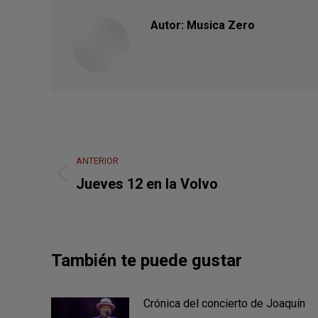
Autor:
Musica Zero
Navegación
ANTERIOR
entre
Publicación
Jueves 12 en la Volvo
anterior:
publicaciones
También te puede gustar
Crónica del concierto de Joaquín