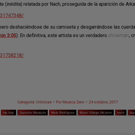
 (inédita) relatada por Nach, proseguida de la aparición de Arka
031747348/
apero deshaciéndose de su camiseta y desgarrándose las cuerdas
in 3:05
). En definitiva, este artista es un verdadero
showman
, 
031758218/
Categoría:
Crónicas
Por
Musica Zero
24 octubre, 2017
hip hop
Juancho Marqués
Mala Rodríguez
Music Village Alicante
nach
rap