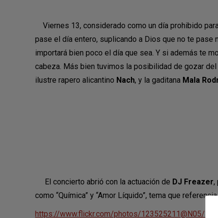
Viernes 13, considerado como un día prohibido para s
pase el día entero, suplicando a Dios que no te pase 
importará bien poco el día que sea. Y si además te mo
cabeza. Más bien tuvimos la posibilidad de gozar del 
ilustre rapero alicantino
Nach
, y la gaditana
Mala Rod
El concierto abrió con la actuación de
DJ Freazer
,
como “Química” y “Amor Líquido”, tema que referenci
https://www.flickr.com/photos/123525211@N05/37