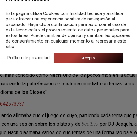
esa es
La
Mala Rodríguez
, demostrándolo cada vez que sube a 
Esta pagina utiliza Cookies con finalidad técnica y analítica
“Tengo Un Trato”, probando que las mujeres están presentes en l
para ofrecer una experiencia positiva de navegación al
usuariado. Haga clic a continuación para autorizar el uso de
uación contó, además, con un cuarteto de bailarinas personales 
esta tecnología y el procesamiento de datos personales para
show bastante entretenido.
estos fines. Puede cambiar de opinión y cambiar las opciones
de consentimiento en cualquier momento al regresar a este
835793156/
sitio.
 de traspasar barreras políticas,raciales y prácticamente, de c
Política de privacidad
Acepto
ro en España no nos quedamos cortos, teniendo como uno de l
Olmo, más conocido como
Nach
. Uno de los pocos mc’s en la actu
enunciando la putrefacción del sistema mundial, con temas como 
Idioma de los Dioses”.
164257373/
o afirmaba que el juego es suyo, partiendo cada tema que pas
ó con una sesión sobre los platos y de
beatbox
por DJ Joaquín, 
 que Nach plasmaba varios de sus temas de una forma rápida y ve