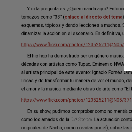
Y si la pregunta es: ¿Quién manda aquí? Entonces 
temazos como “33” (
enlace al directo del tema
) y 
esquemas, tópicos y dando lecciones a muchos. Su act
dinamizar la acción en el escenario. En definitiva, un 
https://www.flickr.com/photos/123525211@N05/37
El hip hop ha demostrado ser un género musical capaz
décadas con artistas como Tupac, Eminem o NWA. Pe
al artista principal de este evento: Ignacio Fornés 
líricas y de transformar tu manera de ver el mundo, d
el amor y la música, mediante obras de arte como “El 
https://www.flickr.com/photos/123525211@N05/37
En su show, pudimos comprobar como no mentía cuand
como los amados de la
Old School
. La actuación cont
originales de Nacho, como creadas por él), sobre las