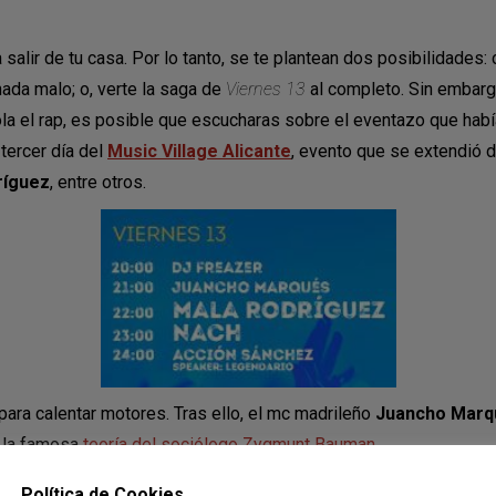
alir de tu casa. Por lo tanto, se te plantean dos posibilidade
nada malo; o, verte la saga de
Viernes 13
al completo. Sin embargo
la el rap, es posible que escucharas sobre el eventazo que habí
tercer día del
Music Village Alicante
, evento que se extendió d
ríguez
, entre otros.
 para calentar motores. Tras ello, el mc madrileño
Juancho Marq
a la famosa
teoría del sociólogo Zygmunt Bauman
.
164339313/
Política de Cookies