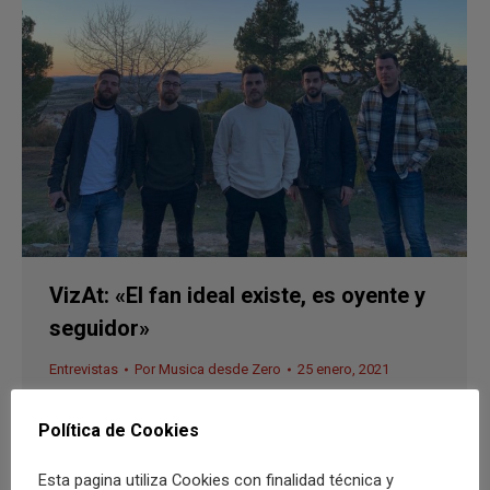
VizAt: «El fan ideal existe, es oyente y
seguidor»
Entrevistas
Por
Musica desde Zero
25 enero, 2021
VizAt participa con su último tema ‘Joder, qué buen
Política de Cookies
día’ en la nueva edición del certamen de bandas y
artistas Vodafone Yu Music Talent
Esta pagina utiliza Cookies con finalidad técnica y