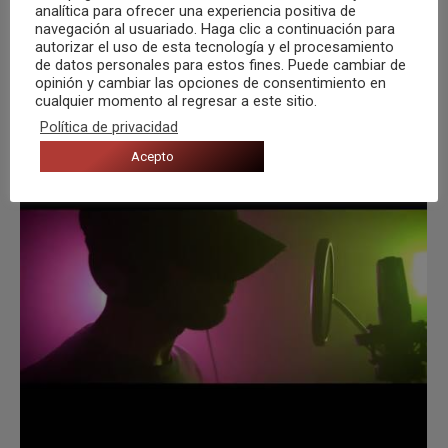
encuentra disponible para su escucha y descarga
analítica para ofrecer una experiencia positiva de
navegación al usuariado. Haga clic a continuación para
en todas las plataformas digitales. Canción
autorizar el uso de esta tecnología y el procesamiento
producida, grabada, mezclada y masterizada por
de datos personales para estos fines. Puede cambiar de
opinión y cambiar las opciones de consentimiento en
«Neim Prods» en «Oasis Studios…
cualquier momento al regresar a este sitio.
Política de privacidad
Acepto