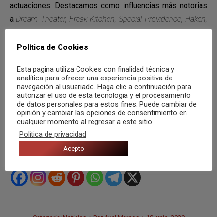
actuaciones. Destacamos como influencias más notorias
a
Dream Theater, Freak Kitchen, Special Providence, Haken,
Allegaeon, Scale The Summit, Leprous, Pain of Salvation,
Meshuggah, Judas Priest, Kiss, Pink Floyd, Led Zeppelin,
Política de Cookies
Rush
…
Esta pagina utiliza Cookies con finalidad técnica y
analítica para ofrecer una experiencia positiva de
navegación al usuariado. Haga clic a continuación para
autorizar el uso de esta tecnología y el procesamiento
MIEMBROS DEL GRUPO
de datos personales para estos fines. Puede cambiar de
opinión y cambiar las opciones de consentimiento en
Charly Aragoneses:
guitarra, programación batería.
cualquier momento al regresar a este sitio.
David García:
guitarra, programación batería.
Política de privacidad
David Aragoneses:
bajo, voz.
Acepto
Compartir