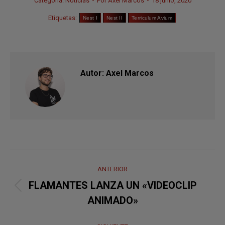
Categoría:
Noticias
Por
Axel Marcos
18 junio, 2020
Etiquetas:
Nest I
Nest II
Terriculum Avium
Autor:
Axel Marcos
Navegación
ANTERIOR
entre
FLAMANTES LANZA UN «VIDEOCLIP
Publicación
publicaciones
ANIMADO»
anterior: