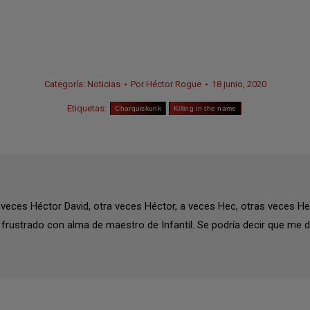
Categoría:
Noticias
Por
Héctor Rogue
18 junio, 2020
Etiquetas:
Charquiskunk
Killing in the name
eces Héctor David, otra veces Héctor, a veces Hec, otras veces Hecto
frustrado con alma de maestro de Infantil. Se podría decir que me def