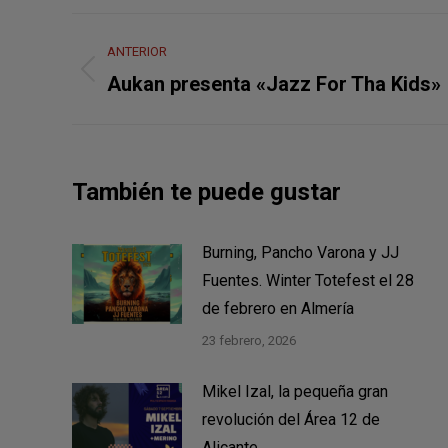
Navegación
ANTERIOR
entre
Publicación
Aukan presenta «Jazz For Tha Kids»
anterior:
publicaciones
También te puede gustar
Burning, Pancho Varona y JJ
Fuentes. Winter Totefest el 28
de febrero en Almería
23 febrero, 2026
Mikel Izal, la pequeña gran
revolución del Área 12 de
Alicante