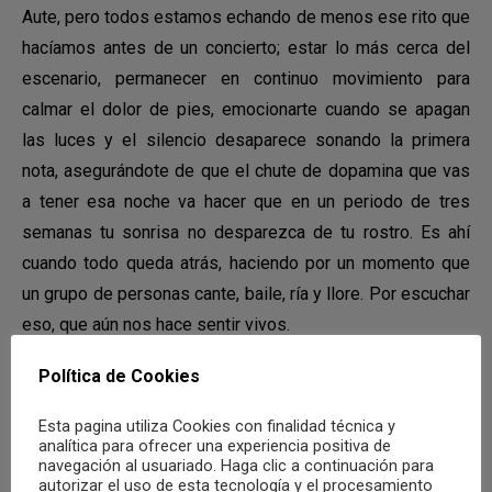
Aute, pero todos estamos echando de menos ese rito que
hacíamos antes de un concierto; estar lo más cerca del
escenario, permanecer en continuo movimiento para
calmar el dolor de pies, emocionarte cuando se apagan
las luces y el silencio desaparece sonando la primera
nota, asegurándote de que el chute de dopamina que vas
a tener esa noche va hacer que en un periodo de tres
semanas tu sonrisa no desparezca de tu rostro. Es ahí
cuando todo queda atrás, haciendo por un momento que
un grupo de personas cante, baile, ría y llore. Por escuchar
eso, que aún nos hace sentir vivos.
Angel González Jiménez
Política de Cookies
Compartir
Esta pagina utiliza Cookies con finalidad técnica y
analítica para ofrecer una experiencia positiva de
navegación al usuariado. Haga clic a continuación para
autorizar el uso de esta tecnología y el procesamiento