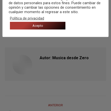
de datos personales para estos fines. Puede cambiar de
opinión y cambiar las opciones de consentimiento en
Categorías:
Opinión
,
Recomendaciones
Por
Musica desde Zero
cualquier momento al regresar a este sitio.
25 abril, 2020
Política de privacidad
Etiquetas:
articulo
Columna de opinión
Luis Eduardo Aute
Música
Acepto
Música Zero
Opinión
stand be
Temas propios
Autor:
Musica desde Zero
Navegación
ANTERIOR