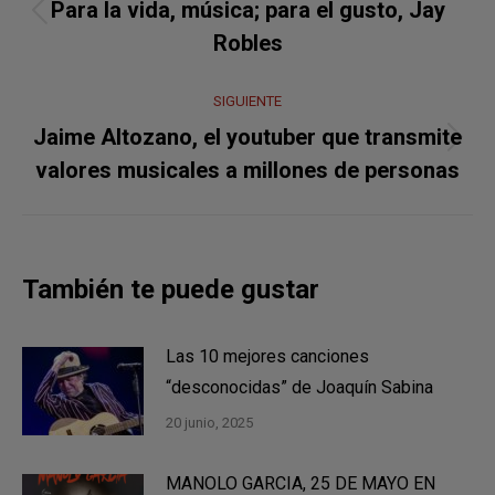
entre
Para la vida, música; para el gusto, Jay
Publicación
publicaciones
Robles
anterior:
SIGUIENTE
Jaime Altozano, el youtuber que transmite
Publicación
valores musicales a millones de personas
siguiente:
También te puede gustar
Las 10 mejores canciones
“desconocidas” de Joaquín Sabina
20 junio, 2025
MANOLO GARCIA, 25 DE MAYO EN