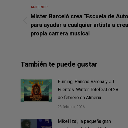
Navegación
ANTERIOR
entre
Mister Barceló crea “Escuela de Aut
Publicación
publicaciones
para ayudar a cualquier artista a cre
anterior:
propia carrera musical
También te puede gustar
Burning, Pancho Varona y JJ
Fuentes. Winter Totefest el 28
de febrero en Almería
23 febrero, 2026
Mikel Izal, la pequeña gran