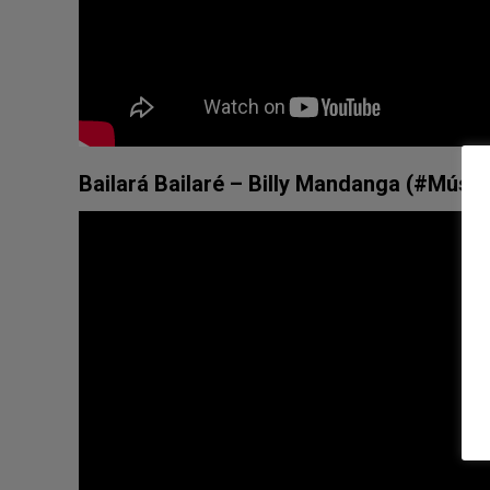
Bailará Bailaré – Billy Mandanga
(
#Músic