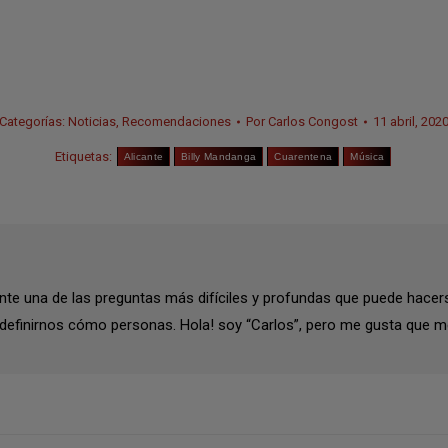
Categorías:
Noticias
,
Recomendaciones
Por
Carlos Congost
11 abril, 202
Etiquetas:
Alicante
Billy Mandanga
Cuarentena
Música
te una de las preguntas más difíciles y profundas que puede hacer
 definirnos cómo personas. Hola! soy “Carlos”, pero me gusta que m