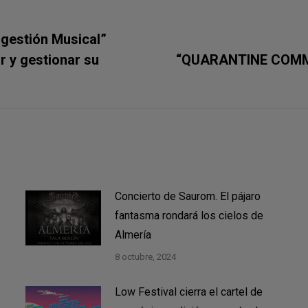
ogestión Musical”
Publicación
ar y gestionar su
“QUARANTINE COMM
siguiente:
Concierto de Saurom. El pájaro
fantasma rondará los cielos de
Almería
8 octubre, 2024
Low Festival cierra el cartel de