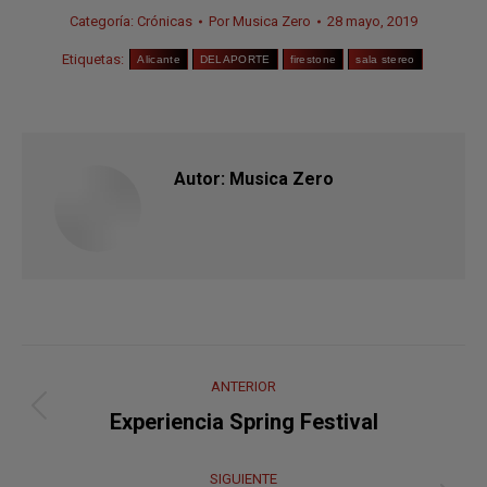
Categoría:
Crónicas
Por
Musica Zero
28 mayo, 2019
Etiquetas:
Alicante
DELAPORTE
firestone
sala stereo
Autor:
Musica Zero
Navegación
ANTERIOR
entre
Publicación
Experiencia Spring Festival
anterior:
publicaciones
SIGUIENTE