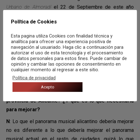
Urbano de Almoradí
el 22 de Septiembre de este año
2018 y compartiremos escenario junto a artistas como las
Política de Cookies
chicas de Machete en Boca y Eterno invierno. El siguiente
paso es seguir dando guerra con música nueva, a ambos
Esta pagina utiliza Cookies con finalidad técnica y
analítica para ofrecer una experiencia positiva de
nos gusta experimentar musicalmente con diferentes
navegación al usuariado. Haga clic a continuación para
estilos. Así que lo siguiente que planeamos sacar puede
autorizar el uso de esta tecnología y el procesamiento
de datos personales para estos fines. Puede cambiar de
que no tenga nada que ver con este disco. Lo que sí es
opinión y cambiar las opciones de consentimiento en
seguro es que seguiremos dando lo mejor de nosotros.
cualquier momento al regresar a este sitio.
Política de privacidad
Acepto
C: ¿Qué opináis del panorama musical actual en la
provincia de Alicante? ¿Y qué es lo que necesitaría
para mejorar?
N
: Lo que el panorama musical alicantino debería mejorar
no es diferente a lo que debería mejorar el panorama
musical actual en el resto de ciudades, quizá lo que