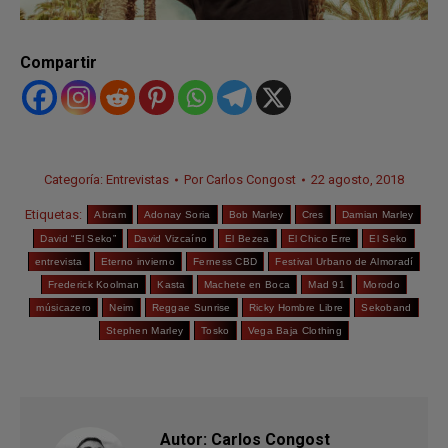
Compartir
Categoría:
Entrevistas
Por
Carlos Congost
22 agosto, 2018
Etiquetas:
Abram
Adonay Soria
Bob Marley
Cres
Damian Marley
David “El Seko”
David Vizcaíno
El Bezea
El Chico Erre
El Seko
entrevista
Eterno invierno
Ferness CBD
Festival Urbano de Almoradí
Frederick Koolman
Kasta
Machete en Boca
Mad 91
Morodo
músicazero
Neim
Reggae Sunrise
Ricky Hombre Libre
Sekoband
Stephen Marley
Tosko
Vega Baja Clothing
Autor:
Carlos Congost