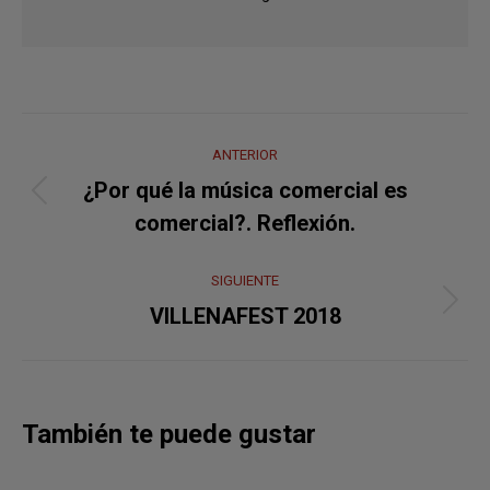
Navegación
ANTERIOR
entre
¿Por qué la música comercial es
Publicación
publicaciones
comercial?. Reflexión.
anterior:
SIGUIENTE
Publicación
VILLENAFEST 2018
siguiente:
También te puede gustar