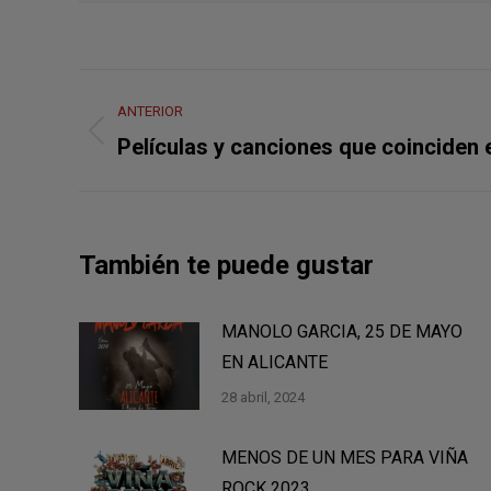
Navegación
ANTERIOR
entre
Publicación
Películas y canciones que coinciden en
anterior:
publicaciones
También te puede gustar
MANOLO GARCIA, 25 DE MAYO
EN ALICANTE
28 abril, 2024
MENOS DE UN MES PARA VIÑA
ROCK 2023