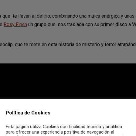
ue te llevan al delirio, combinando una múica enérgica y unas 
de
Rosy Finch
un grupo que nos traslada con su primer disco a W
ip, que te mete en esta historia de misterio y terror atrapándot
Política de Cookies
Esta pagina utiliza Cookies con finalidad técnica y analítica
para ofrecer una experiencia positiva de navegación al