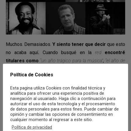
Muchos. Demasiados.
Y siento tener que decir
que esto
no acaba aquí
.
Cuando busqué en la
red
encontré
titulares como
“un año trágico para la música”
,
“el año de
la muerte en la música”
,
“el año en que la música murió”
, y
Política de Cookies
los comentarios no son mejores pidiendo
“que acabe ya el
año”
o
“suerte que cambiamos de año de una vez por
Esta pagina utiliza Cookies con finalidad técnica y
analítica para ofrecer una experiencia positiva de
todas”
.
navegación al usuariado. Haga clic a continuación para
autorizar el uso de esta tecnología y el procesamiento
Creo que se está enfocando el tema de forma
de datos personales para estos fines. Puede cambiar de
equivocada
. Sí, el 2016 ya terminó y llegó 2017, pero los
opinión y cambiar las opciones de consentimiento en
cualquier momento al regresar a este sitio.
artistas con los que crecimos siguen cumpliendo años.
Política de privacidad
Las bandas, los guitarristas, los cantantes que nos