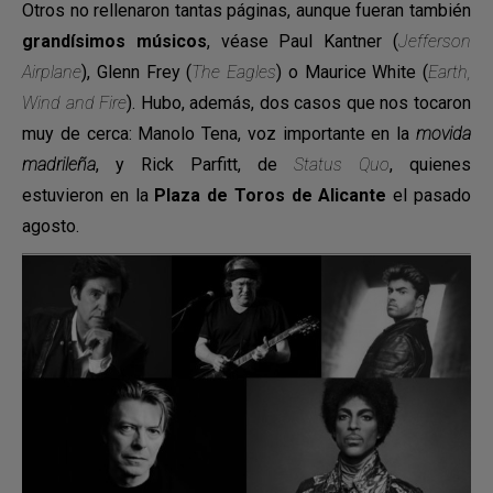
Otros no rellenaron tantas páginas, aunque fueran también
grandísimos músicos
, véase Paul Kantner (
Jefferson
Airplane
), Glenn Frey (
The Eagles
) o Maurice White (
Earth,
Wind and Fire
). Hubo, además, dos casos que nos tocaron
muy de cerca: Manolo Tena, voz importante en la
movida
madrileña
, y Rick Parfitt, de
Status Quo
, quienes
estuvieron en la
Plaza de Toros de Alicante
el pasado
agosto.