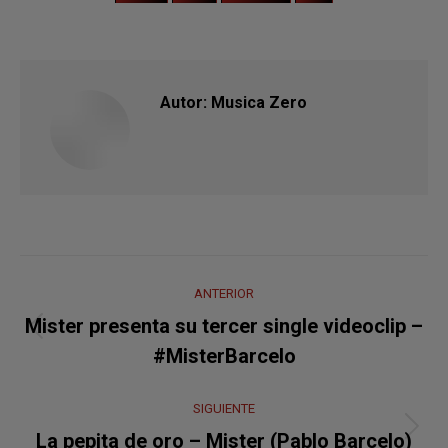
Autor:
Musica Zero
Navegación
ANTERIOR
entre
Mister presenta su tercer single videoclip –
Publicación
publicaciones
#MisterBarcelo
anterior:
SIGUIENTE
Publicación
La pepita de oro – Mister (Pablo Barcelo)