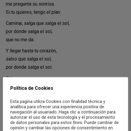
me pregunta su sonrisa.
Si tu quieres, tengo el plan:
Caminar, salga que salga el sol,
por donde salga el sol,
que no me da.
Y llegar hasta tu corazón,
salvo que salga el sol,
por donde salga el sol.
Si te vas
me quedo en esta calle sin salida, sin salida.
Política de Cookies
Que este bar
Esta pagina utiliza Cookies con finalidad técnica y
está cansado ya de despedidas, de despedidas.
analítica para ofrecer una experiencia positiva de
navegación al usuariado. Haga clic a continuación para
Si he tardado y no he venido,
autorizar el uso de esta tecnología y el procesamiento
es que ha habido un impedimento.
de datos personales para estos fines. Puede cambiar de
opinión y cambiar las opciones de consentimiento en
Me llevaron detenido