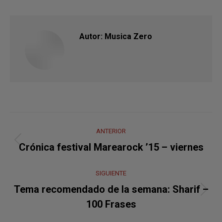
Autor:
Musica Zero
Navegación
ANTERIOR
entre
Publicación
Crónica festival Marearock ’15 – viernes
anterior:
publicaciones
SIGUIENTE
Tema recomendado de la semana: Sharif –
Publicación
100 Frases
siguiente: