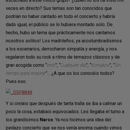
escuchado a este mítico grupo? ¿Quién no los ha visto mil
veces en directo? Sus temas son tan conocidos que
podrían no haber cantado en todo el concierto y habría
dado igual, el público se lo hubiera montado solo. De
hecho, hubo un tema que prácticamente nos cantamos
nosotros solitos! Los madrileños, ya acostumbradísimos
a los escenarios, derrocharon simpatía y energía, y nos
regalaron todo su rock a ritmo de temazos clásicos y de
gran acogida como “
Inés
”, “
Cualquier día
”, “
Korsakov
”, “
Sin
tiempo para respirar
”… ¿A que os los conocéis todos?
Pues eso.
Y si creíais que después de tanta tralla se iba a calmar un
poco la cosa, estabais equivocados. Les llegaba el turno a
los grandísimos
Narco
. Ya nos hicimos una idea del
pedazo concierto que se nos venía encima cuando vimos