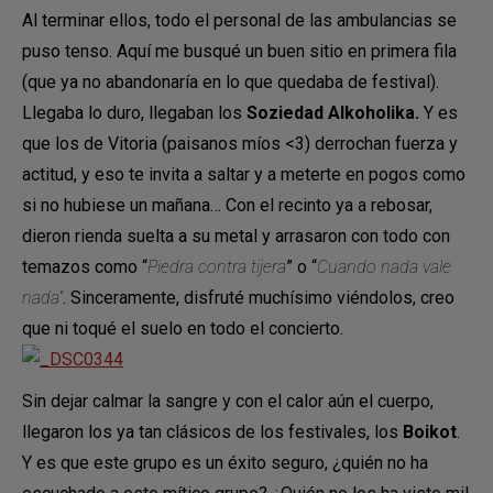
Al terminar ellos, todo el personal de las ambulancias se
puso tenso. Aquí me busqué un buen sitio en primera fila
(que ya no abandonaría en lo que quedaba de festival).
Llegaba lo duro, llegaban los
Soziedad Alkoholika.
Y es
que los de Vitoria (paisanos míos <3) derrochan fuerza y
actitud, y eso te invita a saltar y a meterte en pogos como
si no hubiese un mañana… Con el recinto ya a rebosar,
dieron rienda suelta a su metal y arrasaron con todo con
temazos como “
Piedra contra tijera
” o “
Cuando nada vale
nada”
. Sinceramente, disfruté muchísimo viéndolos, creo
que ni toqué el suelo en todo el concierto.
Sin dejar calmar la sangre y con el calor aún el cuerpo,
llegaron los ya tan clásicos de los festivales, los
Boikot
.
Y es que este grupo es un éxito seguro, ¿quién no ha