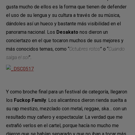
gusta mucho de ellos es la forma que tienen de defender
el uso de su lengua y su cultura a través de su música,
dándoles así un hueco y bastante más visibilidad en el
panorama nacional. Los
Desakato
nos dieron un
conciertazo en el que tocaron muchos de sus mejores y
más conocidos temas, como “
Octubres rotos
” o “
Cuando
salga el sol
”.
Y como broche final para un festival de categoría, llegaron
los
Fuckop Family
. Los alicantinos dieron rienda suelta a
su rap mestizo, mezclado con metal, reggae, ska… con un
resultado muy cañero y espectacular. La verdad que me
extrañó verlos en el cartel, porque hacía no mucho me
dijeron que se habían separado y que no iban a tocar más,