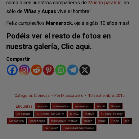
como dicen nuestros compañeros de
Mundo paralelo
, no
sólo de
Viñas
y
Aupas
vive el hombre!
Feliz cumpleaños
Marearock
, ojalá sigáis 10 años más!.
Podéis ver el resto de fotos en
nuestra
galería
,
Clic aqui.
Compartir
Categoría:
Crónicas
Por
Musica Zero
10 septiembre, 2015
Etiquetas:
agosto
alternativo
aniversario
Auxili
Boikot
Desakato
El Ultimo Ke Zierre
EUKZ
festival
Fuckop Family
Maniatica
Marearock
marearock festival
Narco
punk
Rock
ska
Skakea2
Soziedad Alkoholika