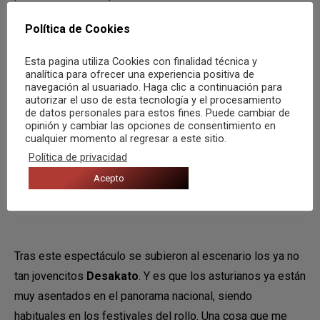
al Vikingo subirse al escenario botella en mano y
Política de Cookies
bebiendo a morro como si fuese agua. Y es que gran parte
de la esencia de este grupo es este señor, que con su
Esta pagina utiliza Cookies con finalidad técnica y
analítica para ofrecer una experiencia positiva de
voz desgarrada es capaz de arrancarnos la piel a golpe de
navegación al usuariado. Haga clic a continuación para
guturales. Y no defraudaron, se marcaron un directo
autorizar el uso de esta tecnología y el procesamiento
de datos personales para estos fines. Puede cambiar de
espectacular mezclando temas de su último disco, como
opinión y cambiar las opciones de consentimiento en
“
Chispazo
”, o clasicazos que te suben la adrenalina como
cualquier momento al regresar a este sitio.
“
Tu dios de madera
” o “
La hermandad de los muertos
”.
Política de privacidad
Otros que tampoco se cortan ni un pelo.
Acepto
Tras este espectáculo se subieron al escenario los ya no
tan jovencitos
Desakato
. Y es que los asturianos ya están
muy asentados en el panorama nacional, siendo
habituales en los festivales del rollo. Una cosa que me