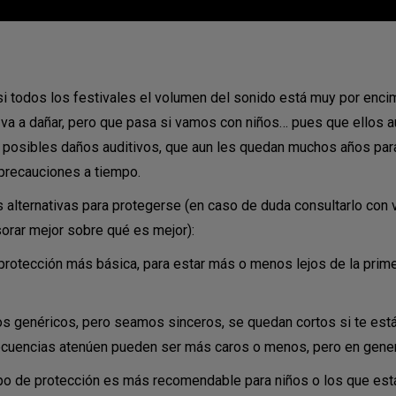
i todos los festivales el volumen del sonido está muy por encim
va a dañar, pero que pasa si vamos con niños… pues que ellos a
e posibles daños auditivos, que aun les quedan muchos años para
precauciones a tiempo.
s alternativas para protegerse (en caso de duda consultarlo con 
orar mejor sobre qué es mejor):
protección más básica, para estar más o menos lejos de la prime
os genéricos, pero seamos sinceros, se quedan cortos si te es
cuencias atenúen pueden ser más caros o menos, pero en general
ipo de protección es más recomendable para niños o los que está