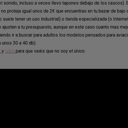
sonido, incluso a veces llevo tapones debajo de los cascos). El 
 no proteja igual unos de 2€ que encuentras en tu bazar de ba
po suele tener un uso industrial) o tienda especializada (o Intern
e ajusten a tu presupuesto, aunque en este caso cuanto mas mejo
ndo ir a buscar para adultos los modelos pensados para aviaci
 unos 30 a 40 db).
k
y
Nitro
para que veáis que no soy el único: