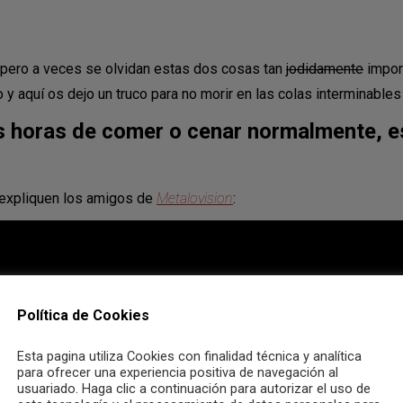
, pero a veces se olvidan estas dos cosas tan
jodidamente
import
aquí os dejo un truco para no morir en las colas interminable
s horas de comer o cenar normalmente, esp
o expliquen los amigos de
Metalovision
:
Política de Cookies
Esta pagina utiliza Cookies con finalidad técnica y analítica
para ofrecer una experiencia positiva de navegación al
usuariado. Haga clic a continuación para autorizar el uso de