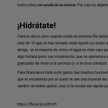
todos ellos
sin ayuda de la ciencia
. Por eso os dejamo
¡Hidrátate!
Parece obvio, pero cuando estás en primera fila dando
más de 1h que no has tomado nada líquido (si estas e
amiga, en la mayoría de sitios el agua es más cara q
algo hidrata (pero con moderación, que no queremos a
granizado de limón a la cerveza (o si te toca conducir
Para financiaros todo este gasto, hay muchos festivale
que te encuentras por el suelo te dan una moneda del
cambio de beber gratis!, eso sí te tocará ser rápido p
https://flic.kr/p/oQYsYt