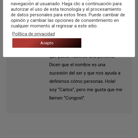
navegación al usuariado. Haga clic a continuación para
autorizar el uso de esta tecnología y el procesamiento
de datos personales para estos fines. Puede cambiar de
opinión y cambiar las opciones de consentimiento en
Autor:
Carlos Congost
cualquier momento al regresar a este sitio.
¿Que quién soy yo?” es
Política de privacidad
probablemente una de las
Acepto
preguntas más difíciles y profundas
que puede hacerse una persona.
Dicen que el nombre es una
sucesión del ser y que nos ayuda a
definirnos cómo personas. Hola!
soy “Carlos”, pero me gusta que me
llamen “Congost”.