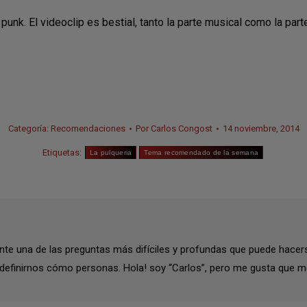
unk. El videoclip es bestial, tanto la parte musical como la part
Categoría:
Recomendaciones
Por
Carlos Congost
14 noviembre, 2014
Etiquetas:
La pulqueria
Tema recomendado de la semana
te una de las preguntas más difíciles y profundas que puede hacer
 definirnos cómo personas. Hola! soy “Carlos”, pero me gusta que m