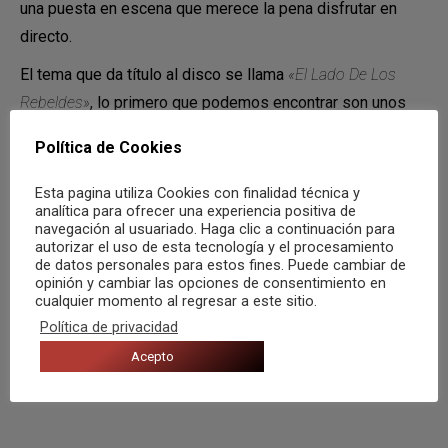
una puesta en escena que merece la pena disfrutar en
directo.
El tema que da título al disco se llama
«El Lado De Los
Rebeldes»
, lo primero que podemos encontrar son unos
texto que viene llenos de rabia y de romper con las
Política de Cookies
cadenas que nos atan a este sistema. Te conquista con
ese guiño que hace a la
Marrabenta
y es un estilo
Esta pagina utiliza Cookies con finalidad técnica y
analítica para ofrecer una experiencia positiva de
proveniente
Mozambique
. La parte música es perfecta y
navegación al usuariado. Haga clic a continuación para
me encanta como fusionan el
scratching
con la guitarra y
autorizar el uso de esta tecnología y el procesamiento
de datos personales para estos fines. Puede cambiar de
la batería.
opinión y cambiar las opciones de consentimiento en
cualquier momento al regresar a este sitio.
Política de privacidad
Compartir
Acepto