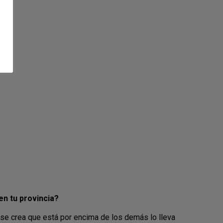
en tu provincia?
 se crea que está por encima de los demás lo lleva