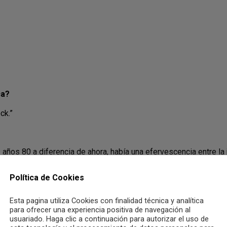
ca?
ck.”
ños 80 a diferencia de ahora, había una efervescencia entre la j
ca en directo.
Política de Cookies
Esta pagina utiliza Cookies con finalidad técnica y analítica
para ofrecer una experiencia positiva de navegación al
usuariado. Haga clic a continuación para autorizar el uso de