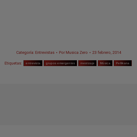
Categoría:
Entrevistas
Por
Musica Zero
23 febrero, 2014
Etiquetas:
entrevista
grupos emergentes
mestizaje
Música
Pellikana