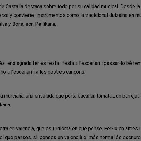
Castalla destaca sobre todo por su calidad musical. Desde la guit
erza y convierte instrumentos como la tradicional dulzaina en mú
lva y Borja; son Pellikana.
s ens agrada fer és festa, festa a l’escenari i passar-lo bé fe
-ho a l’escenari i a les nostres cançons.
da murciana, una ensalada que porta bacallar, tomata… un barrejat
kana.
letra en valencià, que es l’ idioma en que pense. Fer-lo en altres 
el que panses, si penses en valencià el més normal és escriure 