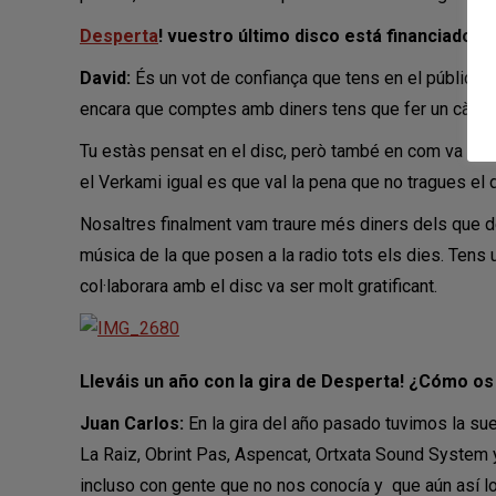
Desperta
! vuestro último disco está financiado p
David:
És un vot de confiança que tens en el públic. 
encara que comptes amb diners tens que fer un càlcul p
Tu estàs pensat en el disc, però també en com va a reb
el Verkami igual es que val la pena que no tragues el
Nosaltres finalment vam traure més diners dels que d
música de la que posen a la radio tots els dies. Tens 
col·laborara amb el disc va ser molt gratificant.
Lleváis un año con la gira de Desperta! ¿Cómo o
Juan Carlos:
En la gira del año pasado tuvimos la s
La Raiz, Obrint Pas, Aspencat, Ortxata Sound System
incluso con gente que no nos conocía y que aún así lo