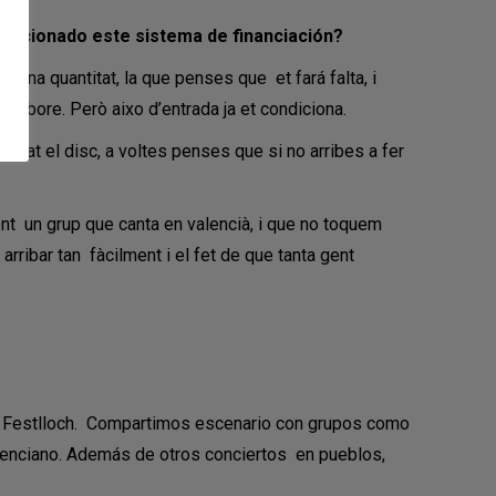
funcionado este sistema de financiación?
una quantitat, la que penses que et fará falta, i
·labore. Però aixo d’entrada ja et condiciona.
mprat el disc, a voltes penses que si no arribes a fer
nt un grup que canta en valencià, i que no toquem
rribar tan fàcilment i el fet de que tanta gent
 el Festlloch. Compartimos escenario con grupos como
alenciano. Además de otros conciertos en pueblos,