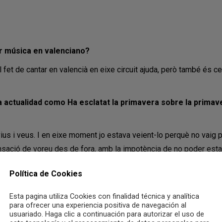
er música en valenciano?
el fet de cantar en valencià en eixe circuit ajuda, però també és c
 actualidad como Ha esclatat la primavera sobre la primav
us i veus. I en eixe moment jo estava veient-lo perquè no vaig po
ensació de voreu des de fora, amb la impotència de no poder esta
6JE?rel=0]
Política de Cookies
aper
” una adaptación del poema de Vicent Andrés Estellés,
Esta pagina utiliza Cookies con finalidad técnica y analítica
donar la teua visió de eixes lletres. Sempre m’havia agradat fer 
para ofrecer una experiencia positiva de navegación al
usuariado. Haga clic a continuación para autorizar el uso de