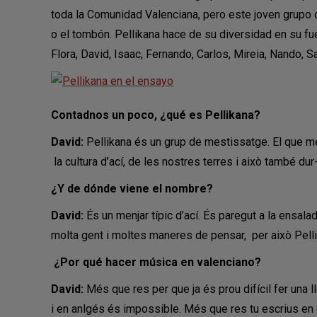
toda la Comunidad Valenciana, pero este joven grupo de 
o el tombón. Pellikana hace de su diversidad en su fu
Flora, David, Isaac, Fernando, Carlos, Mireia, Nando, Sa
Contadnos un poco, ¿qué es Pellikana?
David:
Pellikana és un grup de mestissatge. El que mé
la cultura d’ací, de les nostres terres i això també dur
¿Y de dónde viene el nombre?
David:
És un menjar típic d’ací. És paregut a la ensala
molta gent i moltes maneres de pensar, per això Pelli
¿Por qué hacer música en valenciano?
David:
Més que res per que ja és prou difícil fer una l
i en anlgés és impossible. Més que res tu escrius en 