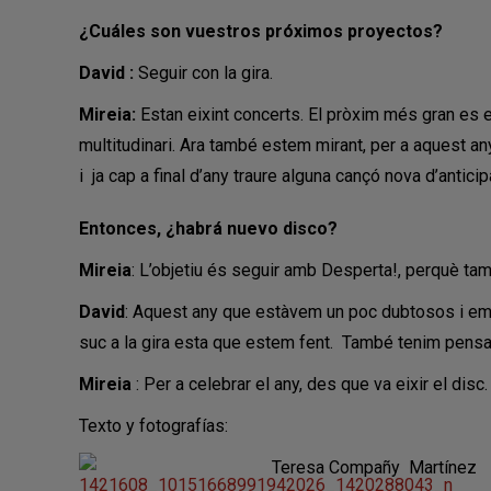
¿Cuáles son vuestros próximos proyectos?
David :
Seguir con la gira.
Mireia:
Estan eixint concerts. El pròxim més gran es e
multitudinari. Ara també estem mirant, per a aquest an
i ja cap a final d’any traure alguna cançó nova d’antici
Entonces, ¿habrá nuevo disco?
Mireia
: L’objetiu és seguir amb Desperta!, perquè ta
David
: Aquest any que estàvem un poc dubtosos i em t
suc a la gira esta que estem fent. També tenim pensat
Mireia
: Per a celebrar el any, des que va eixir el disc.
Texto y fotografías:
Teresa Compañy Martínez