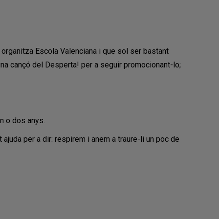
 organitza Escola Valenciana i que sol ser bastant
guna cançó del Desperta! per a seguir promocionant-lo;
un o dos anys.
juda per a dir: respirem i anem a traure-li un poc de