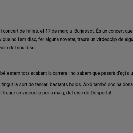
l concert de falles, el 17 de març a Burjassot. És un concert que
y que no fem disc, fer alguna novetat, traure un virdeoclip de al
pació del nou disc.
mbé estem tots acabant la carrera i no sabem que pasarà d’açi a 
ingut la sort de tancar bastants bolos. Això també ens ha donat a
 treure un videoclip per a maig, del disc de Desperta!