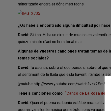
minoritzada encara et dóna més raons.
¿Os habéis encontrado alguna dificultad por hac
David:
Si i no. Hi ha un circuit de musica en valencià, 
quinze minuts d’ací no hem tocat mai.
Algunas de vuestras canciones tratan temas de la
temas sociales?
David
: Tu escrius sobre el que penses, sobre el que vi
el sentiment de la lluita que està havent i també la s
[youtube http://www.youtube.com/watch?v=x2Sm5rVf
Tenéis canciones como
“Canço de La Rosa de P
David:
Quan el poema es bonic està bé musicalitzarlo, 
poema, vam fer la musica per a éste i ens va agradar.