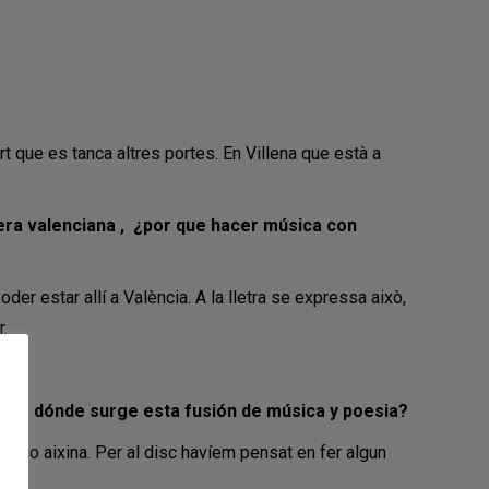
ert que es tanca altres portes. En Villena que està a
era valenciana , ¿por que hacer música con
der estar allí a València. A la lletra se expressa això,
r.
 ¿de dónde surge esta fusión de música y poesia?
algo aixina. Per al disc havíem pensat en fer algun