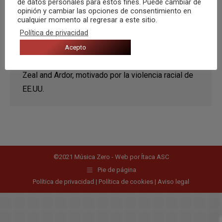
de datos personales para estos fines. Puede cambiar de
opinión y cambiar las opciones de consentimiento en
cualquier momento al regresar a este sitio.
Música contra el odio
Política de privacidad
Recomendaciones
Por
Musica Zero
19 enero, 2021
Acepto
‘Wake of a Nation’ es el último disco de los suizos
Zeal and Ardor, motivado por la violencia racial de
EE.UU.
©2021 Música Zero - Web por
Ítaca ASC
Pie de página
Política de privacidad
|
Política de cookies
|
Aviso legal