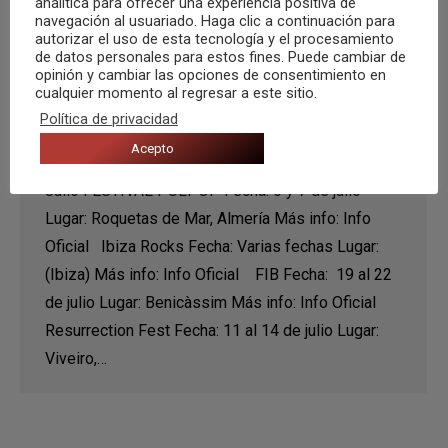
analítica para ofrecer una experiencia positiva de
navegación al usuariado. Haga clic a continuación para
autorizar el uso de esta tecnología y el procesamiento
de datos personales para estos fines. Puede cambiar de
MegAgenda de SuperFestivales –
opinión y cambiar las opciones de consentimiento en
Julio, Agosto y Septiembre (2020)
cualquier momento al regresar a este sitio.
Política de privacidad
Agenda de festivales
,
Recomendaciones
Acepto
Por
Carlos Congost
16 febrero, 2020
Julio FESTIVAL PULPOP Fecha: 6 y 7 de julio
Lugar: Roquetas de Mar, Almería Más info: Info
Oficial Ibiza Rocks Fecha: Varias fechas Lugar:
(Ibiza) Más info: Info Oficial FIB Fecha: 19 al 22
de julio Lugar: Benicàssim Más info: Info Oficial
Resurrection Fest Fecha: 11 al 14 de julio Lugar:
Viveiro,…