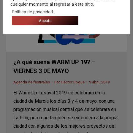
cualquier momento al regresar a este sitio.
Política de privacidad
Acepto
¿A qué suena WARM UP 19? –
VIERNES 3 DE MAYO
Agenda de festivales
Por
Héctor Rogue
9 abril, 2019
El Warm Up Festival 2019 se celebrará en la
ciudad de Murcia los días 3 y 4 de mayo, con una
programación musical central que se celebrará en
La Fica, pero que también se extenderá a la propia
ciudad con algunos de los mejores proyectos del