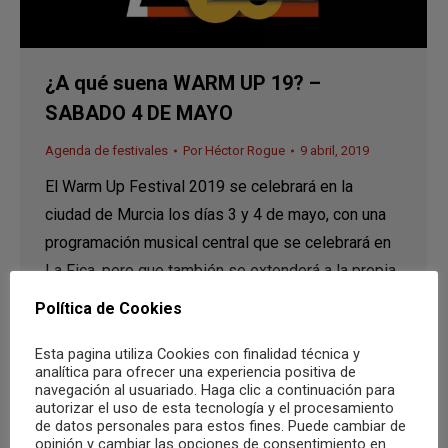
¿A qué suena WARM UP 19? –
SABADO 4 DE MAYO
Agenda de festivales
Por
Héctor Rogue
9 abril, 2019
El Warm Up Festival 2019 se celebrará en la
ciudad de Murcia los días 3 y 4 de mayo, con una
programación musical central que se celebrará en
La Fica, pero que también se extenderá a la propia
ciudad con algunos de los mejores proyectos del
Política de Cookies
pop, la electrónica y el rock nacional e
Esta pagina utiliza Cookies con finalidad técnica y
internacional. ¿A…
analítica para ofrecer una experiencia positiva de
navegación al usuariado. Haga clic a continuación para
autorizar el uso de esta tecnología y el procesamiento
de datos personales para estos fines. Puede cambiar de
opinión y cambiar las opciones de consentimiento en