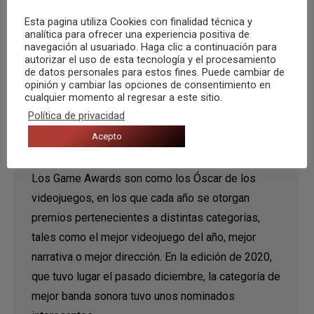
Esta pagina utiliza Cookies con finalidad técnica y
analítica para ofrecer una experiencia positiva de
navegación al usuariado. Haga clic a continuación para
autorizar el uso de esta tecnología y el procesamiento
de datos personales para estos fines. Puede cambiar de
opinión y cambiar las opciones de consentimiento en
Nominados y ganador de los Game
cualquier momento al regresar a este sitio.
Awards 2020 a mejor banda sonora
Política de privacidad
Noticias
,
Recomendaciones
Por
Claudia Ardevines
Acepto
16 enero, 2021
Los Game Awards son como los Óscar de los
videojuegos, en los que cada año se otorgan
premios pertenecientes a distintas categorías,
tales como el mejor videojuego del año, mejor
narrativa o mejor dirección. En la edición de 2020,
que tuvo lugar el pasado diciembre, la categoría de
mejor banda sonora tuvo unos nominados