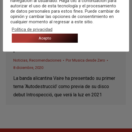
navegación al usuariado. Haga clic a continuación para
autorizar el uso de esta tecnología y el procesamiento
de datos personales para estos fines. Puede cambiar de
opinión y cambiar las opciones de consentimiento en
cualquier momento al regresar a este sitio.
Política de privacidad
‘Autodestrucció’, así se lanzan los
Acepto
alicantinos Vaire a la carrera por su
primer disco
Noticias
,
Recomendaciones
Por
Musica desde Zero
8 diciembre, 2020
La banda alicantina Vaire ha presentado su primer
tema ‘Autodestrucció’ como previa de su disco
debut Introspecció, que verá la luz en 2021