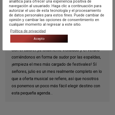
analítica para ofrecer una experiencia positiva de
navegación al usuariado. Haga clic a continuación para
autorizar el uso de esta tecnología y el procesamiento
de datos personales para estos fines. Puede cambiar de
opinión y cambiar las opciones de consentimiento en
cualquier momento al regresar a este sitio.
Agenda de festivales – julio 2015
Política de privacidad
Acepto
Recomendaciones
Por
Musica Zero
30 junio, 2015
Con el caloret ya totalmente instalado y el verano
corriéndonos en forma de sudor por las espaldas,
¡empieza el mes más cargado de festivales! Sí
señores, julio es un mes realmente completo en lo
que a oferta musical se refiere, así que nosotros
os ponemos un poco más fácil elegir destino con
esta pequeña agenda…