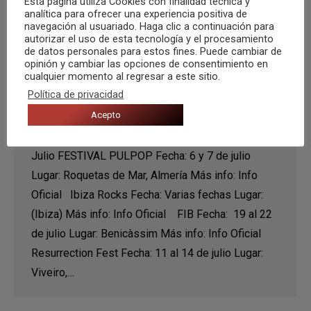
Esta pagina utiliza Cookies con finalidad técnica y
analítica para ofrecer una experiencia positiva de
navegación al usuariado. Haga clic a continuación para
autorizar el uso de esta tecnología y el procesamiento
de datos personales para estos fines. Puede cambiar de
opinión y cambiar las opciones de consentimiento en
MegAgenda de SuperFestivales –
cualquier momento al regresar a este sitio.
Julio, Agosto y Septiembre (2020)
Política de privacidad
Agenda de festivales
,
Recomendaciones
Acepto
Por
Carlos Congost
16 febrero, 2020
Julio FESTIVAL PULPOP Fecha: 6 y 7 de julio
Lugar: Roquetas de Mar, Almería Más info: Info
Oficial Ibiza Rocks Fecha: Varias fechas Lugar:
(Ibiza) Más info: Info Oficial FIB Fecha: 19 al 22
de julio Lugar: Benicàssim Más info: Info Oficial
Resurrection Fest Fecha: 11 al 14 de julio Lugar:
Viveiro,…