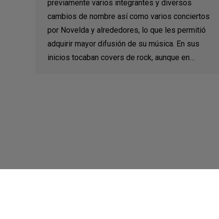
previamente varios integrantes y diversos
cambios de nombre así como varios conciertos
por Novelda y alrededores, lo que les permitió
adquirir mayor difusión de su música. En sus
inicios tocaban covers de rock, aunque en…
©2021 Música Zero - Web por
Ítaca ASC