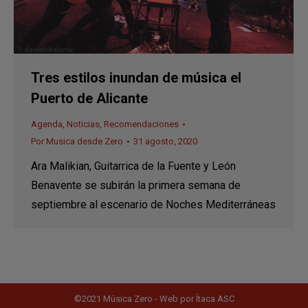
Tres estilos inundan de música el
Puerto de Alicante
Agenda
,
Noticias
,
Recomendaciones
Por
Musica desde Zero
31 agosto, 2020
Ara Malikian, Guitarrica de la Fuente y León
Benavente se subirán la primera semana de
septiembre al escenario de Noches Mediterráneas
©2021 Música Zero - Web por
Ítaca ASC