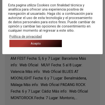
Esta pagina utiliza Cookies con finalidad técnica y
analítica para ofrecer una experiencia positiva de
navegación al usuariado. Haga clic a continuación para
autorizar el uso de esta tecnología y el procesamiento
de datos personales para estos fines. Puede cambiar de
opinión y cambiar las opciones de consentimiento en
Agenda de festivales – Noviembre
cualquier momento al regresar a este sitio.
2015
Política de privacidad
Acepto
Noticias
,
Recomendaciones
Por
Musica Zero
1 noviembre, 2015
AM FEST Fecha: 5, 6 y 7 Lugar: Barcelona Más
info: Web Oficial MUV! Fecha: 5 al 8 Lugar:
Valencia Más info: Web Oficial BLUES AT
MOONLIGHT Fecha: 6 y 7 Lugar: Benalmádena,
Málaga Más info: Web Oficial PADANG ROCK
Fecha: 6 y 7 Lugar: Cádiz Más info: Web Oficial
MONTOROCK Fecha: 7 Lugar: Montorio,…