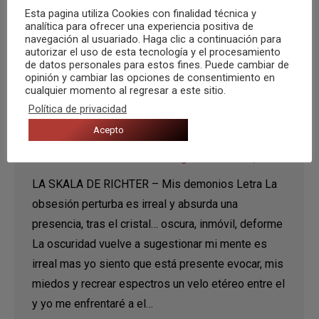
Esta pagina utiliza Cookies con finalidad técnica y
analítica para ofrecer una experiencia positiva de
navegación al usuariado. Haga clic a continuación para
autorizar el uso de esta tecnología y el procesamiento
de datos personales para estos fines. Puede cambiar de
opinión y cambiar las opciones de consentimiento en
cualquier momento al regresar a este sitio.
Tema Recomendado de la Semana: LA
Política de privacidad
SKALA DE RICHTER – Mis demonios
Acepto
Recomendaciones
Por
Carlos Congost
26 febrero, 2016
LA SKALA DE RICHTER – Mis demonios Letra La
obsesión perturba es irreal y absurda una
presencia, tras el cristal… oscura, inmóvil, deforme
La oscuridad vuelve a sugestionar mi mente es
irreal mas yo siento que está presente evocar, mis
miedos y recrear espectros un velo etéreo entre el
y yo me enfrentaré a el…