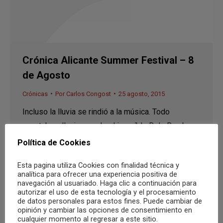
Crónica Alicante Summer Festival – 8
de Agosto
Crónicas
Por
Carlos Congost
25 agosto, 2015
Incluso la lluvia se rindió a la música. Todo
apuntaba a lluvia cuando el increíble R de Rumba
empezó a darle a los platos. Pero hasta el clima
Política de Cookies
tuvo que rendirse ante la necesidad humana de
Esta pagina utiliza Cookies con finalidad técnica y
escuchar el mejor sonido y si no se rindió tampoco
analítica para ofrecer una experiencia positiva de
nos importo mucho porque estábamos disfrutando
navegación al usuariado. Haga clic a continuación para
autorizar el uso de esta tecnología y el procesamiento
el Alicante Summer…
de datos personales para estos fines. Puede cambiar de
opinión y cambiar las opciones de consentimiento en
cualquier momento al regresar a este sitio.